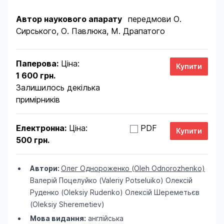
Автор наукового апарату
передмови О.
Сирського, О. Павлюка, М. Драпатого
Паперова:
Ціна:
1 600 грн.
Залишилось декілька
примірників
Електронна:
Ціна:
PDF
500 грн.
Автори:
Олег Однороженко (Oleh Odnorozhenko)
Валерій Поцелуйко (Valeriy Potseluiko)
Олексій
Руденко (Oleksiy Rudenko)
Олексій Шереметьєв
(Oleksiy Sheremetiev)
Мова видання:
англійська