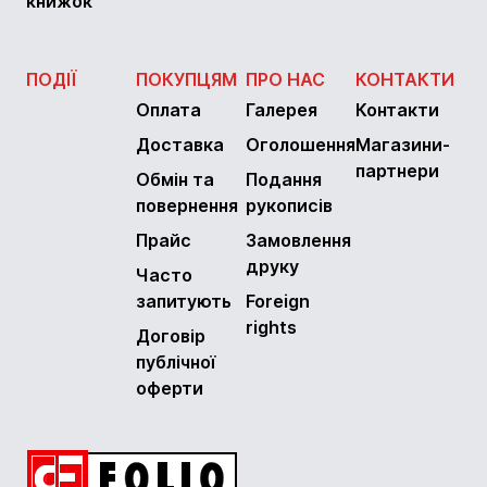
книжок
ПОДІЇ
ПОКУПЦЯМ
ПРО НАС
КОНТАКТИ
Оплата
Галерея
Контакти
Доставка
Оголошення
Магазини-
партнери
Обмін та
Подання
повернення
рукописів
Прайс
Замовлення
друку
Часто
запитують
Foreign
rights
Договір
публічної
оферти