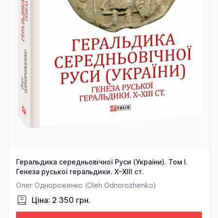
Геральдика середньовічної Руси (України). Том І.
Генеза руської геральдики. X–XIII ст.
Олег Однороженко (Oleh Odnorozhenko)
Ціна: 2 350 грн.