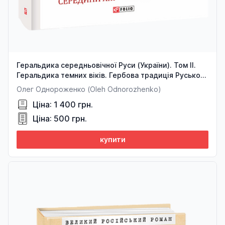
Геральдика середньовічної Руси (України). Том ІІ.
Геральдика темних віків. Гербова традиція Руського
королівства середини XIII — середини XIV ст. 2-ге
Олег Однороженко (Oleh Odnorozhenko)
видання, доповнене
Ціна: 1 400 грн.
Ціна: 500 грн.
купити