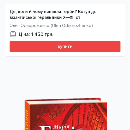
Де, коли й чому виникли герби? Вступ до
візантійської геральдики Х—ХІІ ст
Олег Однороженко (Oleh Odnorozhenko)
Ціна: 1 450 грн.
купити