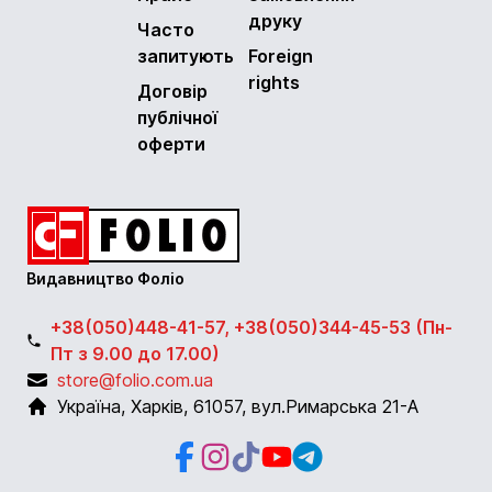
друку
Часто
запитують
Foreign
rights
Договір
публічної
оферти
Видавництво Фоліо
+38(050)448-41-57, +38(050)344-45-53 (Пн-
Пт з 9.00 до 17.00)
store@folio.com.ua
Україна
,
Харків
,
61057
,
вул.Римарська 21-А
Facebook
Instagram
Instagram
Youtube
Telegram