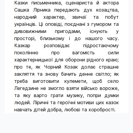
Казки письменника, сценариста й актора
Сашка Лірника передають дух козацтва,
народний характер, звичаї та побут
українців. Ці оповіді, поєднані з гумором та
дивовижними пригодами, існують у
просторі, близькому і до нашого часу.
Казкар розповідає підростаючому
поколінню про вагомість сили
характерницької для оборони рідного краю;
про те, як Чорний Козак долає страшне
закляття та знову бачить денне світло; як
треба виготовити кулемети, щоб село
Легедзине не змогло взяти військо вороже,
та яку варто грати музику, попри думки
людей. Ліричні та героїчні мотиви цих казок
навчать дітей добра, любові та хоробрості.