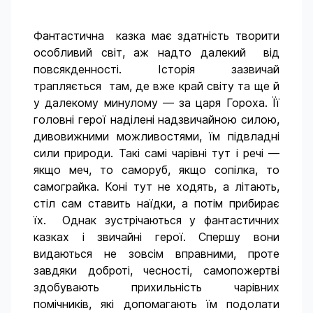
Фантастична казка має здатність творити
особливий світ, аж надто далекий від
повсякденності. Історія зазвичай
трапляється там, де вже край світу та ще й
у далекому минулому — за царя Гороха. Її
головні герої наділені надзвичайною силою,
дивовижними можливостями, їм підвладні
сили природи. Такі самі чарівні тут і речі —
якщо меч, то саморуб, якщо сопілка, то
самограйка. Коні тут не ходять, а літають,
стіл сам ставить наїдки, а потім прибирає
їх. Однак зустрічаються у фантастичних
казках і звичайні герої. Спершу вони
видаються не зовсім вправними, проте
завдяки доброті, чесності, самопожертві
здобувають прихильність чарівних
помічників, які допомагають їм подолати