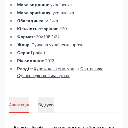
Мова видання:
українська
Мова оригіналу:
українська
Обкладинка:
м `яка
Кількість сторінок:
379
Формат:
70×108 1/32
Жанр:
Сучасна українська проза
Серія:
Графіті
Рік видання:
2013
Розділ:
Художня література
->
Фантастика
,
Сучасна українська проза
,
Аннотація
Відгуки
Василь Базів — автор роману «Хрест», що