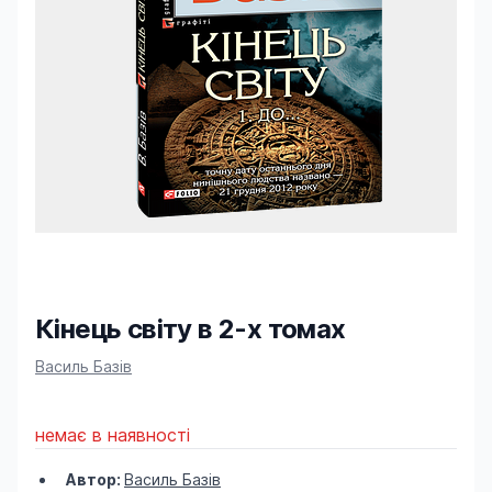
Кінець світу в 2-х томах
Product information
Василь Базів
немає в наявності
Автор:
Василь Базів