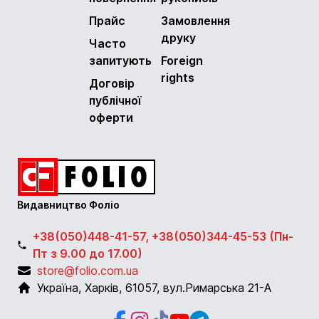
Прайс
Замовлення
друку
Часто
запитують
Foreign
rights
Договір
публічної
оферти
Видавництво Фоліо
+38(050)448-41-57, +38(050)344-45-53 (Пн-
Пт з 9.00 до 17.00)
store@folio.com.ua
Україна
,
Харків
,
61057
,
вул.Римарська 21-А
Facebook
Instagram
Instagram
Youtube
Telegram