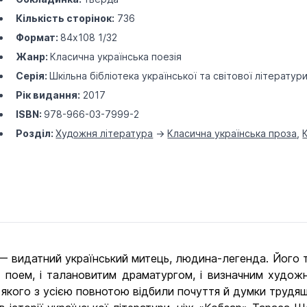
Кількість сторінок:
736
Формат:
84х108 1/32
Жанр:
Класична українська поезія
Серія:
Шкільна бібліотека української та світової літератур
Рік видання:
2017
ISBN:
978-966-03-7999-2
Розділ:
Художня література
->
Класична українська проза
,
видатний український митець, людина-легенда. Його тво
х поем, і талановитим драматургом, і визначним художн
якого з усією повнотою відбили почуття й думки трудящих