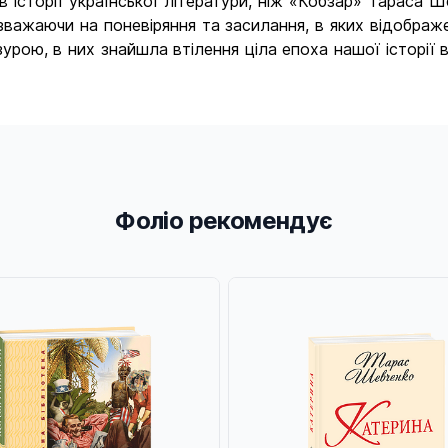
в історії української літератури, ніж «Кобзар» Тараса 
незважаючи на поневіряння та засилання, в яких відобра
урою, в них знайшла втілення ціла епоха нашої історії в 
Фоліо рекомендує