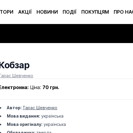
ТОРИ
АКЦІЇ
НОВИНИ
ПОДІЇ
ПОКУПЦЯМ
ПРО НА
Кобзар
Product information
Тарас Шевченко
Електронна:
Ціна:
70 грн.
Автор:
Тарас Шевченко
Мова видання:
українська
Мова оригіналу:
українська
Обкладинка:
тверда