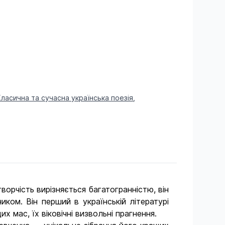
и
Класична та сучасна українська поезія
,
рчість вирізняється багато­гранністю, він
иком. Він перший в українській літературі
 мас, їх віковічні визвольні прагнення.