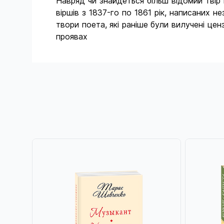
Навряд чи знайдеться більш відомий твір 
віршів з 1837-го по 1861 рік, написаних 
твори поета, які раніше були вилучені ценз
проявах