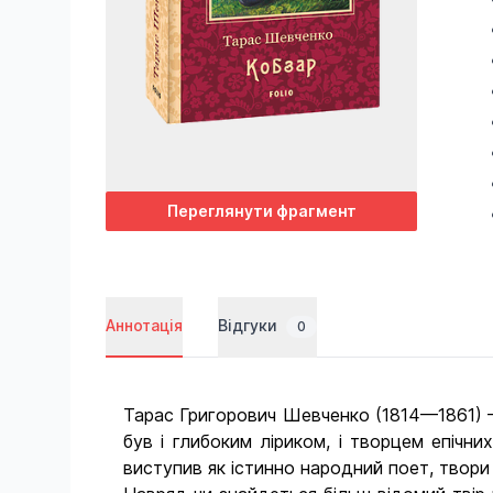
Переглянути фрагмент
Відгуки
Аннотація
0
Тарас Григорович Шевченко (1814—1861) — 
був і глибоким ліриком, і творцем епічни
виступив як істинно народний поет, твори 