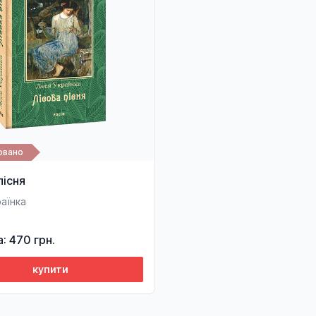
овано
пісня
аїнка
а: 470 грн.
купити