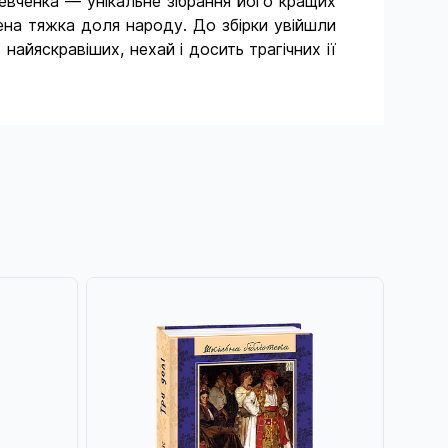
Шевченка — унікальне зібрання його кращих
жена тяжка доля народу. До збірки увійшли
найяскравіших, нехай і досить трагічних ії