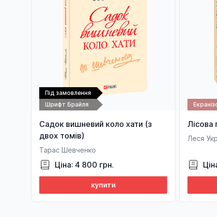
Під замовлення
Шрифт Брайля
Екраніз
Садок вишневий коло хати (з
Лісова 
двох томів)
Леся Укр
Тарас Шевченко
Ціна: 4 800 грн.
Цін
купити