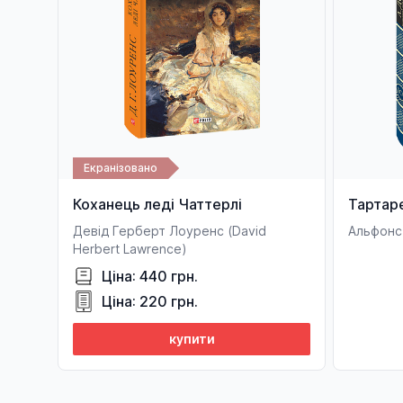
Екранізовано
Коханець леді Чаттерлі
Тартар
Девід Герберт Лоуренс (David
Альфонс
Herbert Lawrence)
Ціна: 440 грн.
Ціна: 220 грн.
купити