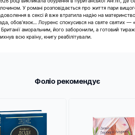
1928 році викликала обурення в пуританської Англії, де 
очином. У романі розповідається про життя пари вищого
задоволення в сексі й вже втратила надію на материнство
рада, обов’язок... Лоуренс спокусився на святе святих — 
ї Британії аморальним, його заборонили, а готовий тираж
ихнув всю країну, книгу реабілітували.
Фоліо рекомендує