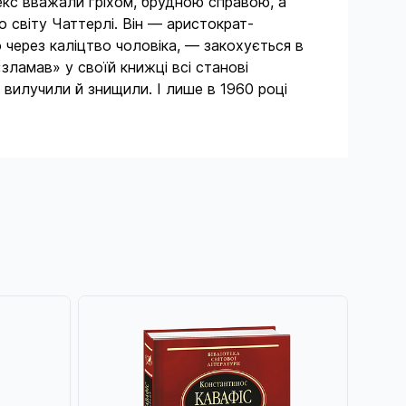
секс вважали гріхом, брудною справою, а
 світу Чаттерлі. Він — аристократ-
 через каліцтво чоловіка, — закохується в
«зламав» у своїй книжці всі станові
 вилучили й знищили. І лише в 1960 році