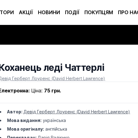
ТОРИ
АКЦІЇ
НОВИНИ
ПОДІЇ
ПОКУПЦЯМ
ПРО НА
Коханець леді Чаттерлі
Product information
Девід Герберт Лоуренс (David Herbert Lawrence)
Електронна:
Ціна:
75 грн.
Автор:
Девід Герберт Лоуренс (David Herbert Lawrence)
Мова видання:
українська
Мова оригіналу:
англійська
Перекладач:
Дарія Радієнко