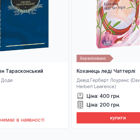
Екранізовано
ен Тарасконський
Коханець леді Чаттерлі
 Доде
Девід Герберт Лоуренс (Dav
Herbert Lawrence)
Ціна: 400 грн.
Ціна: 200 грн.
купити
немає в наявності