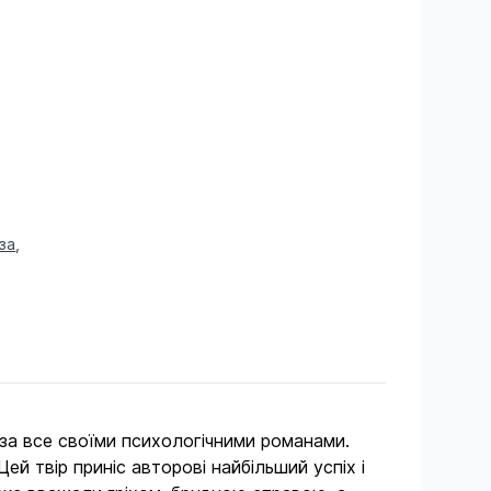
за
,
за все своїми психологічними романами.
й твір приніс авторові найбільший успіх і