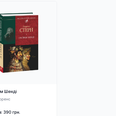
ам Шенді
оренс
а: 390 грн.