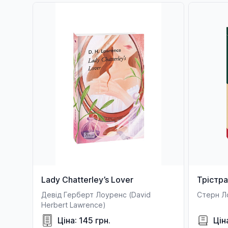
Lady Chatterley’s Lover
Трістр
Девід Герберт Лоуренс (David
Стерн Л
Herbert Lawrence)
Ціна: 145 грн.
Цін