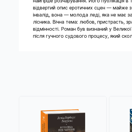
найгірше розчарування. Його публікація в 
відвертий опис еротичних сцен — майже зл
інвалід, вона — молода леді, яка не має 
лісника. Вічна тема: любов, пристрасть, з
відмінності. Роман був визнаний у Велико
після гучного судового процесу, який скол