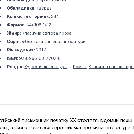
Обкладинка:
тверда
Кількість сторінок:
384
Формат:
84х108 1/32
Жанр:
Класична світова проза
Серія:
Бібліотека світової літератури
Рік видання:
2017
ISBN:
978-966-03-7702-8
Розділ:
Художня література
->
Роман
,
Класична світова про
лійський письменник початку ХХ століття, відомий перш 
», з якого почалася європейська еротична література. Це