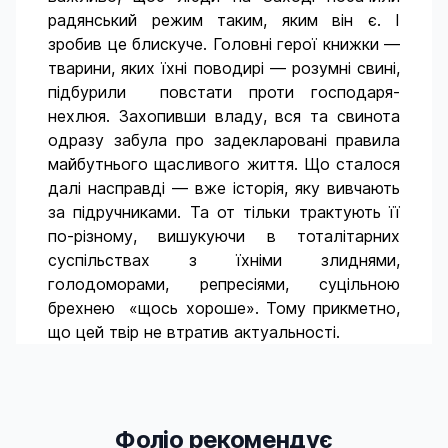
радянський режим таким, яким він є. І
зробив це блискуче. Головні герої книжки —
тварини, яких їхні поводирі — розумні свині,
підбурили повстати проти господаря-
нехлюя. Захопивши владу, вся та свинота
одразу забула про задекларовані правила
майбутнього щасливого життя. Що сталося
далі насправді — вже історія, яку вивчають
за підручниками. Та от тільки трактують її
по-різному, вишукуючи в тоталітарних
суспільствах з їхніми злиднями,
голодоморами, репресіями, суцільною
брехнею «щось хороше». Тому прикметно,
що цей твір не втратив актуальності.
Фоліо рекомендує