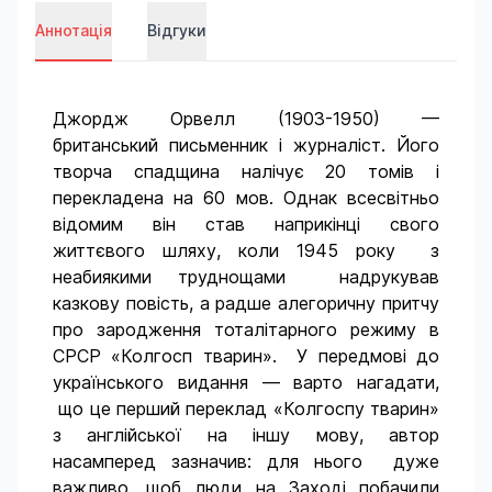
Аннотація
Відгуки
Джордж Орвелл (1903-1950) —
британський письменник і журналіст. Його
творча спадщина налічує 20 томів і
перекладена на 60 мов. Однак всесвітньо
відомим він став наприкінці свого
життєвого шляху, коли 1945 року з
неабиякими труднощами надрукував
казкову повість, а радше алегоричну притчу
про зародження тоталітарного режиму в
СРСР «Колгосп тварин». У передмові до
українського видання — варто нагадати,
що це перший переклад «Колгоспу тварин»
з англійської на іншу мову, автор
насамперед зазначив: для нього дуже
важливо, щоб люди на Заході побачили