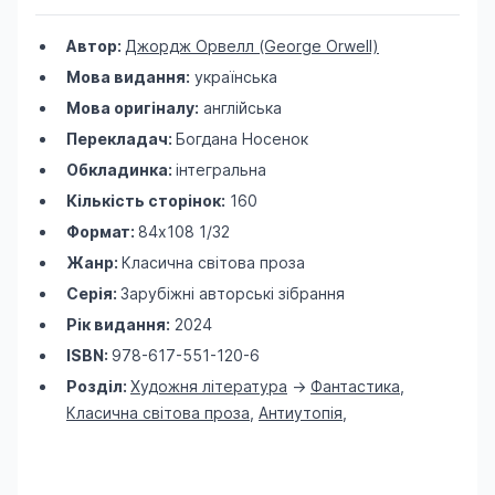
Автор:
Джордж Орвелл (George Orwell)
Мова видання:
українська
Мова оригіналу:
англійська
Перекладач:
Богдана Носенок
Обкладинка:
інтегральна
Кількість сторінок:
160
Формат:
84х108 1/32
Жанр:
Класична світова проза
Серія:
Зарубіжні авторські зібрання
Рік видання:
2024
ISBN:
978-617-551-120-6
Розділ:
Художня література
->
Фантастика
,
Класична світова проза
,
Антиутопія
,