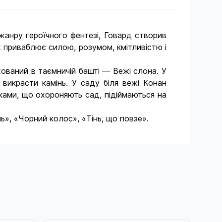
анру героїчного фентезі, Говард створив
ж приваблює силою, розумом, кмітливістю і
хований в таємничій башті — Вежі слона. У
викрасти камінь. У саду біля вежі Конан
ками, що охороняють сад, підіймаються на
», «Чорний колос», «Тінь, що повзе».