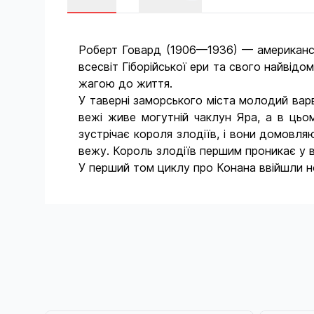
Роберт Говард (1906—1936) — американськ
всесвіт Гіборійської ери та свого найвід
жагою до життя.
У таверні заморського міста молодий варв
вежі живе могутній чаклун Яра, а в цьо
зустрічає короля злодіїв, і вони домовл
вежу. Король злодіїв першим проникає у в
У перший том циклу про Конана ввійшли но