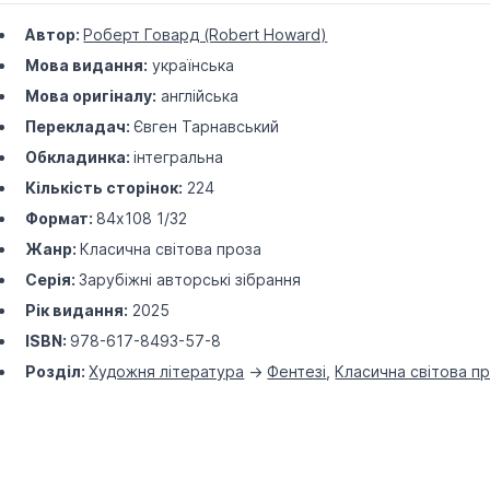
Автор:
Роберт Говард (Robert Howard)
Мова видання:
українська
Мова оригіналу:
англійська
Перекладач:
Євген Тарнавський
Обкладинка:
інтегральна
Кількість сторінок:
224
Формат:
84х108 1/32
Жанр:
Класична світова проза
Серія:
Зарубіжні авторські зібрання
Рік видання:
2025
ISBN:
978-617-8493-57-8
Розділ:
Художня література
->
Фентезі
,
Класична світова п