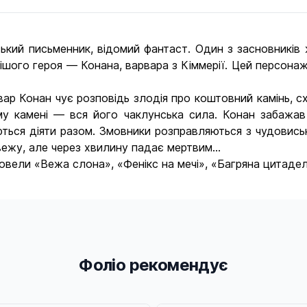
ий письменник, відомий фантаст. Один з засновників ж
омішого героя — Конана, варвара з Кіммерії. Цей персона
ар Конан чує розповідь злодія про коштовний камінь, с
му камені — вся його чаклунська сила. Конан забажав 
яються діяти разом. Змовники розправляються з чудовись
ежу, але через хвилину падає мертвим...
вели «Вежа слона», «Фенікс на мечі», «Багряна цитадель
Фоліо рекомендує