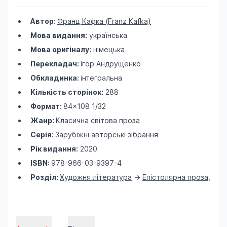
Автор:
Франц Кафка (Franz Kafka)
Мова видання:
українська
Мова оригіналу:
німецька
Перекладач:
Ігор Андрущенко
Обкладинка:
інтегральна
Кількість сторінок:
288
Формат:
84×108 1/32
Жанр:
Класична світова проза
Серія:
Зарубіжні авторські зібрання
Рік видання:
2020
ISBN:
978-966-03-9397-4
Розділ:
Художня література
->
Епістолярна проза
,