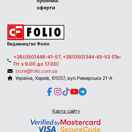
публічної
оферти
Видавництво Фоліо
+38(050)448-41-57, +38(050)344-45-53 (Пн-
Пт з 9.00 до 17.00)
store@folio.com.ua
Україна
,
Харків
,
61057
,
вул.Римарська 21-А
Facebook
Instagram
Instagram
Youtube
Telegram
Карта сайту