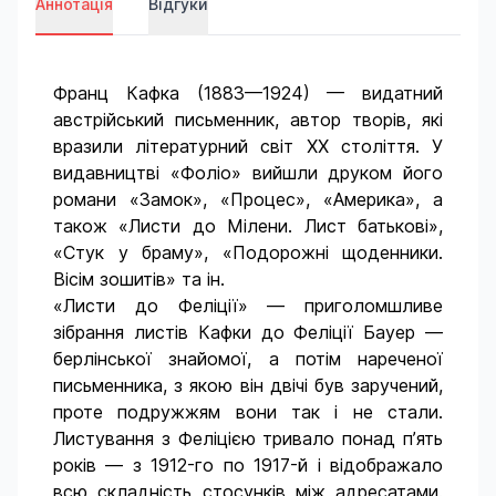
Аннотація
Відгуки
Франц Кафка (1883—1924) — видатний
австрійський письменник, автор творів, які
вразили літературний світ XX століття. У
видавництві «Фоліо» вийшли друком його
романи «Замок», «Процес», «Америка», а
також «Листи до Мілени. Лист батькові»,
«Стук у браму», «Подорожні щоденники.
Вісім зошитів» та ін.
«Листи до Феліції» — приголомшливе
зібрання листів Кафки до Феліції Бауер —
берлінської знайомої, а потім нареченої
письменника, з якою він двічі був заручений,
проте подружжям вони так і не стали.
Листування з Феліцією тривало понад п’ять
років — з 1912-го по 1917-й і відображало
всю складність стосунків між адресатами.