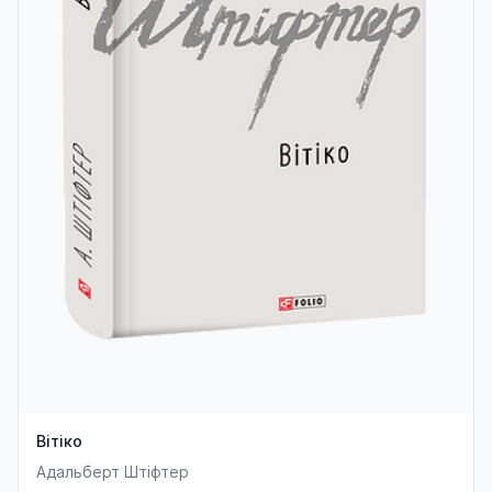
Вітіко
Адальберт Штіфтер