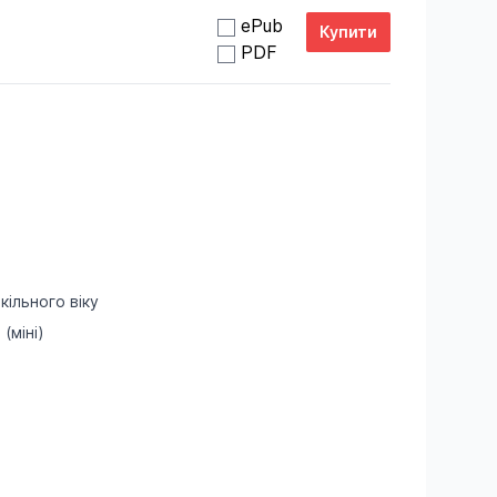
ePub
PDF
кільного віку
(міні)