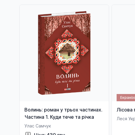
Екраніз
Волинь: роман у трьох частинах.
Лісова 
Частина 1. Куди тече та річка
Леся Укр
Улас Самчук