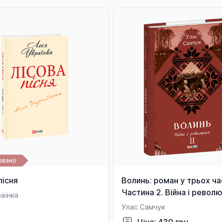
овано
пісня
Волинь: роман у трьох ча
Частина 2. Війна і револю
аїнка
Улас Самчук