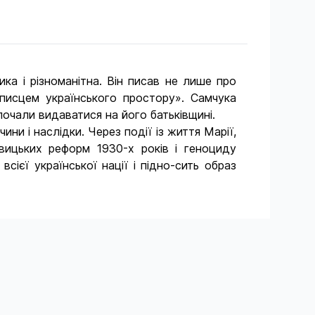
ка і різноманітна. Він писав не лише про
описцем українського простору». Самчука
почали видаватися на його батьківщині.
ни і наслідки. Через події із життя Марії,
овицьких реформ 1930-х років і геноциду
ієї української нації і підно-сить образ