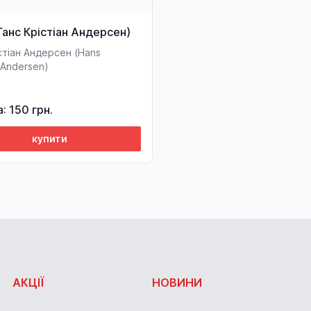
Ганс Крістіан Андерсен)
стіан Андерсен (Hans
n Andersen)
а: 150 грн.
купити
АКЦІЇ
НОВИНИ