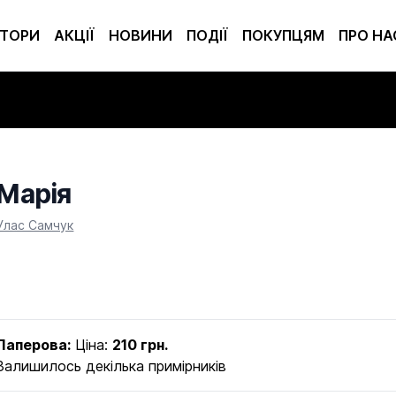
ТОРИ
АКЦІЇ
НОВИНИ
ПОДІЇ
ПОКУПЦЯМ
ПРО НА
Марія
Product information
Улас Самчук
Паперова:
Ціна:
210 грн.
Залишилось декілька примірників