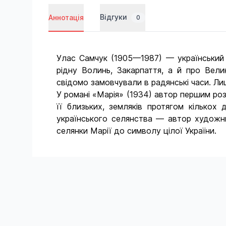
Відгуки
Аннотація
0
Улас Самчук (1905—1987) — український п
рідну Волинь, Закарпаття, а й про Вели
свідомо замовчували в радянські часи. Ли
У романі «Марія» (1934) автор першим розп
її близьких, земляків протягом кількох
українського селянства — автор художньо
селянки Марії до символу цілої України.