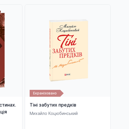
Екранізовано
стинах.
Тіні забутих предків
ція
Михайло Коцюбинський