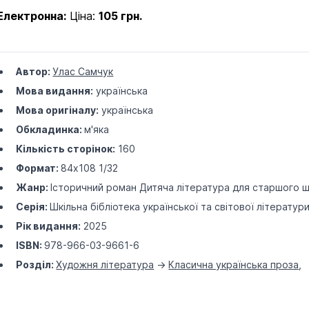
Електронна:
Ціна:
105 грн.
Автор:
Улас Самчук
Мова видання:
українська
Мова оригіналу:
українська
Обкладинка:
м'яка
Кількість сторінок:
160
Формат:
84х108 1/32
Жанр:
Історичний роман
Дитяча література для старшого ш
Серія:
Шкільна бібліотека української та світової літератури 
Рік видання:
2025
ISBN:
978-966-03-9661-6
Розділ:
Художня література
->
Класична українська проза
,