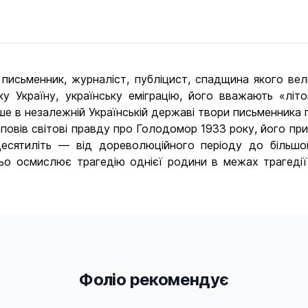
исьменник, журналіст, публіцист, спадщина якого вели
ку Україну, українську еміграцію, його вважають «літ
ше в незалежній Українській державі твори письменника 
овів світові правду про Голодомор 1933 року, його причи
 десятиліть — від дореволюційного періоду до більш
 осмислює трагедію однієї родини в межах трагедії вс
Фоліо рекомендує