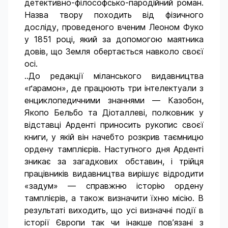
детективно-філософсько-пародійний роман.
Назва твору походить від фізичного
досліду, проведеного вченим Леоном Фуко
у 1851 році, який за допомогою маятника
довів, що Земля обертається навколо своєї
осі.
..До редакції міланського видавництва
«ґарамон», де працюють три інтелектуали з
енциклопедичними знаннями — Казобон,
Якопо Бельбо та Діоталлеві, полковник у
відставці Арденті приносить рукопис своєї
книги, у якій він начебто розкрив таємницю
ордену тамплієрів. Наступного дня Арденті
зникає за загадкових обставин, і трійця
працівників видавництва вирішує відродити
«задум» — справжню історію ордену
тамплієрів, а також визначити їхню місію. В
результаті виходить, що усі визначні події в
історії Європи так чи інакше пов’язані з