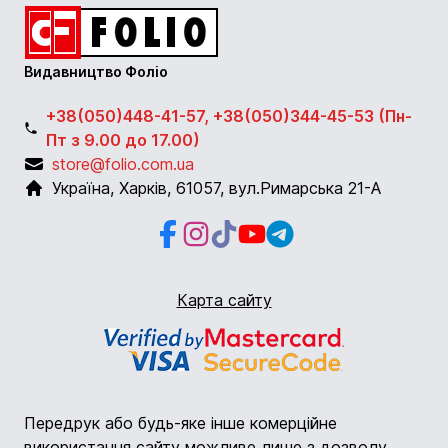
Видавництво Фоліо
+38(050)448-41-57, +38(050)344-45-53 (Пн-
Пт з 9.00 до 17.00)
store@folio.com.ua
Україна
,
Харків
,
61057
,
вул.Римарська 21-А
Facebook
Instagram
Instagram
Youtube
Telegram
Карта сайту
Передрук або будь-яке інше комерційне
використання сайту можливе лише з дозволу