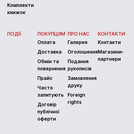
Комплекти
книжок
ПОДІЇ
ПОКУПЦЯМ
ПРО НАС
КОНТАКТИ
Оплата
Галерея
Контакти
Доставка
Оголошення
Магазини-
партнери
Обмін та
Подання
повернення
рукописів
Прайс
Замовлення
друку
Часто
запитують
Foreign
rights
Договір
публічної
оферти