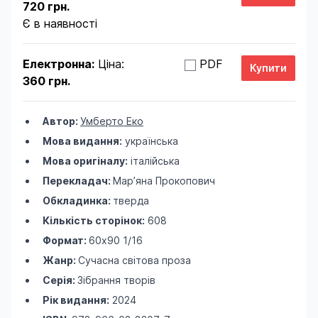
720 грн.
Є в наявності
Електронна:
Ціна:
PDF
360 грн.
Автор:
Умберто Еко
Мова видання:
українська
Мова оригіналу:
італійська
Перекладач:
Мар’яна Прокопович
Обкладинка:
тверда
Кількість сторінок:
608
Формат:
60х90 1/16
Жанр:
Сучасна світова проза
Серія:
Зібрання творів
Рік видання:
2024