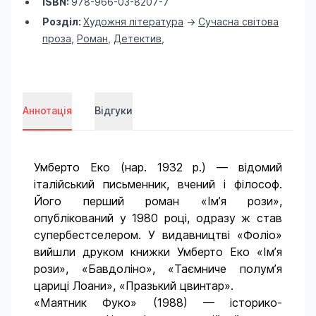
ISBN:
978-966-03-8207-7
Розділ:
Художня література
->
Сучасна світова
проза
,
Роман
,
Детектив
,
Аннотація
Відгуки
Умберто Еко (нар. 1932 р.) — відомий
італійський письменник, вчений і філософ.
Його перший роман «Ім’я рози»,
опублікований у 1980 році, одразу ж став
супербестселером. У видавництві «Фоліо»
вийшли друком книжки Умберто Еко «Ім’я
рози», «Бавдоліно», «Таємниче полум’я
цариці Лоани», «Празький цвинтар».
«Маятник Фуко» (1988) — історико-