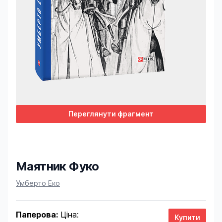
Переглянути фрагмент
Маятник Фуко
Product information
Умберто Еко
Паперова:
Ціна: