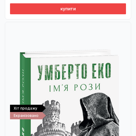
купити
Хіт продажу
Екранізовано