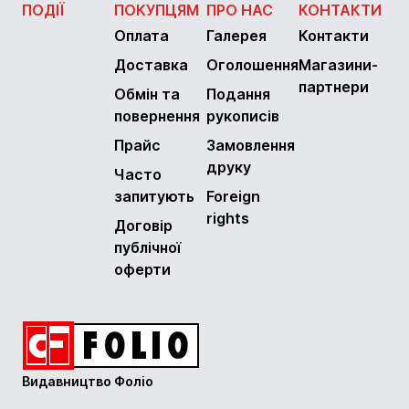
ПОДІЇ
ПОКУПЦЯМ
ПРО НАС
КОНТАКТИ
Оплата
Галерея
Контакти
Доставка
Оголошення
Магазини-
партнери
Обмін та
Подання
повернення
рукописів
Прайс
Замовлення
друку
Часто
запитують
Foreign
rights
Договір
публічної
оферти
Видавництво Фоліо