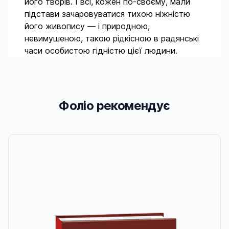
його творів. І всі, кожен по-своєму, мали
підстави зачаровуватися тихою ніжністю
його живопису — і природною,
невимушеною, такою рідкісною в радянські
часи особистою гідністю цієї людини.
Фоліо рекомендує