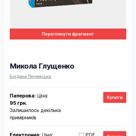
Переглянути фрагмент
Микола Глущенко
Product information
Богдана Пінчевська
Паперова:
Ціна:
95 грн.
Залишилось декілька
примірників
Електронна:
Ціна:
PDF