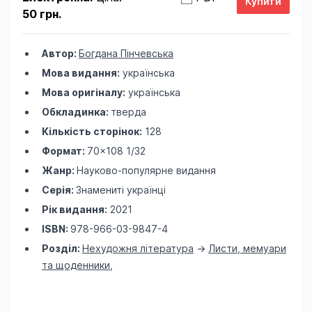
50 грн.
Автор:
Богдана Пінчевська
Мова видання:
українська
Мова оригіналу:
українська
Обкладинка:
тверда
Кількість сторінок:
128
Формат:
70×108 1/32
Жанр:
Науково-популярне видання
Серія:
Знамениті українці
Рік видання:
2021
ISBN:
978-966-03-9847-4
Розділ:
Нехудожня література
->
Листи, мемуари
та щоденники
,