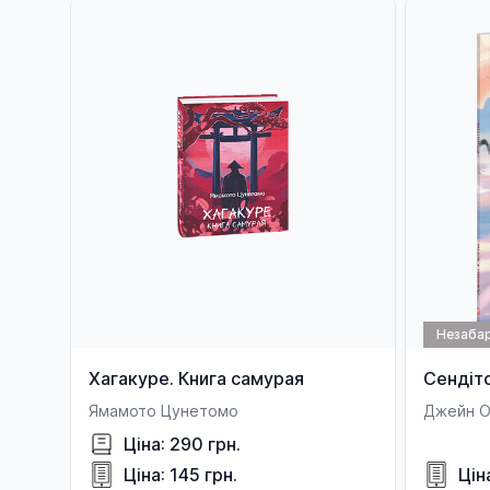
Незаба
Хагакуре. Книга самурая
Сендіт
Ямамото Цунетомо
Джейн Ос
Ціна: 290 грн.
Ціна: 145 грн.
Цін