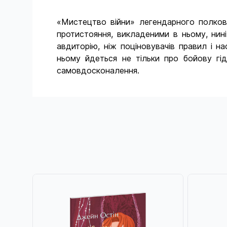
«Мистецтво війни» легендарного полково
протистояння, викладеними в ньому, нині
авдиторію, ніж поціновувачів правил і 
ньому йдеться не тільки про бойову гідні
самовдосконалення.