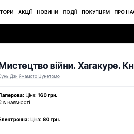
ТОРИ
АКЦІЇ
НОВИНИ
ПОДІЇ
ПОКУПЦЯМ
ПРО НА
Мистецтво війни. Хагакуре. К
Product information
Сунь Дзи
Ямамото Цунетомо
Паперова:
Ціна:
160 грн.
Є в наявності
Електронна:
Ціна:
80 грн.