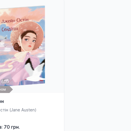
ром
он
тін (Jane Austen)
а: 70 грн.