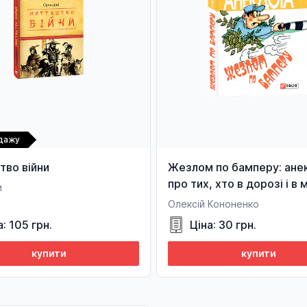
одажу
тво війни
Жезлом по бамперу: ане
про тих, хто в дорозі і в м
и
Олексій Кононенко
а: 105 грн.
Ціна: 30 грн.
купити
купити