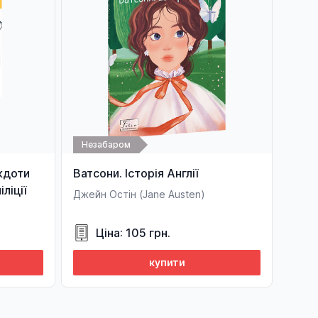
Незабаром
кдоти
Ватсони. Історія Англії
іліції
Джейн Остін (Jane Austen)
Ціна: 105 грн.
купити