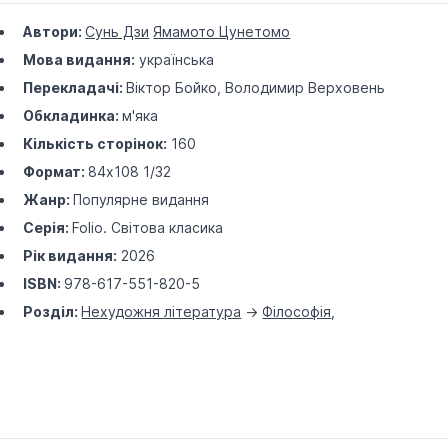
Автори:
Сунь Дзи
Ямамото Цунетомо
Мова видання:
українська
Перекладачі:
Віктор Бойко, Володимир Верховень
Обкладинка:
м'яка
Кількість сторінок:
160
Формат:
84х108 1/32
Жанр:
Популярне видання
Серія:
Folio. Світова класика
Рік видання:
2026
ISBN:
978-617-551-820-5
Розділ:
Нехудожня література
->
Філософія
,