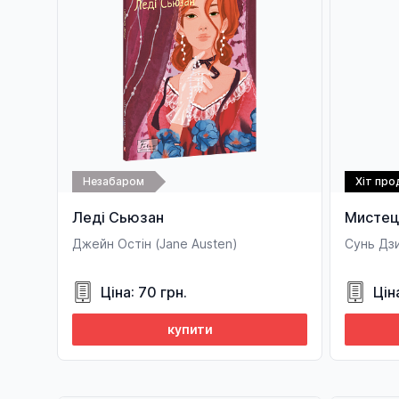
Незабаром
Хіт пр
Леді Сьюзан
Мистец
Джейн Остін (Jane Austen)
Сунь Дз
Ціна: 70 грн.
Цін
купити