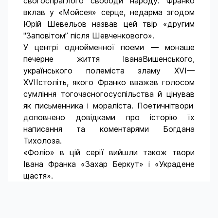
свого
спраглого
свободи
народу. Франко
вклав
у «
Мойсея
»
серце
,
недарма
згодом
Юрій
Шевельов
назвав
цей
тві
р
«другим
"
Заповітом
”
після
Шевченкового
».
У
центрі
однойменної
поеми
—
монаше
печерне
життя
Івана
Вишенського
,
українського
полеміста
зламу
Х
VI
—
XVII
століть
,
якого
Франко
вважав
голосом
сумління
тогочасного
суспільства
й
цінував
як
письменника
і
мораліста
.
Поетичні
твори
доповнено
довідками
про
істор
ію
їх
написання
та
коментарями
Богдана
Тихолоза
.
«
Фоліо
» в
цій
серії
вийшли
також
твори
Івана
Франка «Захар Беркут» і «
Украдене
щастя
».