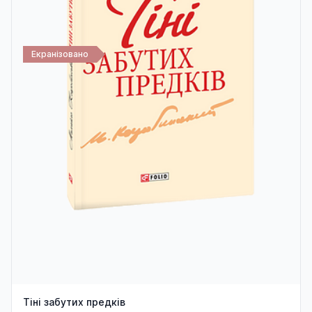
Екранізовано
Тіні забутих предків