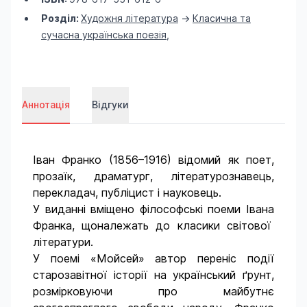
Розділ:
Художня література
->
Класична та
сучасна українська поезія
,
Аннотація
Відгуки
Іван
Франко (1856–1916)
відомий
як поет,
прозаї
к
, драматург,
літературознавець
,
перекладач
,
публіцист
і
науковець
.
У
виданні
вміщено
філософські
поеми
Івана
Франка,
що
належать до
класики
св
ітової
літератури
.
У
поемі
«
Мойсей
» автор
перен
іс
події
старозавітної
історії
на
український
ґрунт
,
розмірковуючи
про
майбутнє