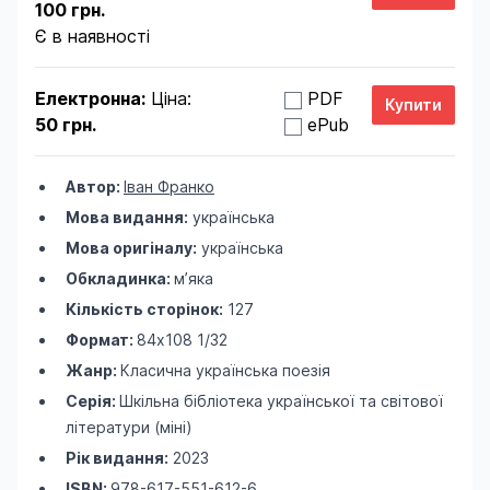
100 грн.
Є в наявності
Електронна:
Ціна:
PDF
50 грн.
ePub
Автор:
Іван Франко
Мова видання:
українська
Мова оригіналу:
українська
Обкладинка:
м’яка
Кількість сторінок:
127
Формат:
84х108 1/32
Жанр:
Класична українська поезія
Серія:
Шкільна бібліотека української та світової
літератури (міні)
Рік видання:
2023
ISBN:
978-617-551-612-6