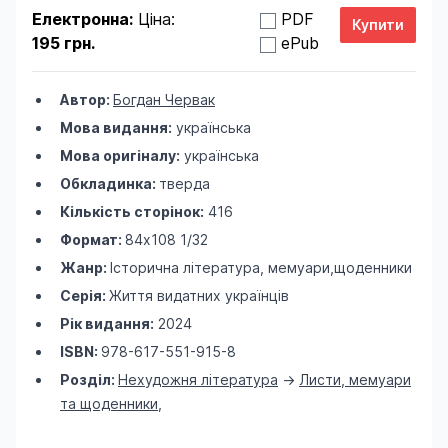
Електронна:
Ціна:
PDF
195 грн.
ePub
Автор:
Богдан Червак
Мова видання:
українська
Мова оригіналу:
українська
Обкладинка:
тверда
Кількість сторінок:
416
Формат:
84х108 1/32
Жанр:
Історична література, мемуари,щоденники
Серія:
Життя видатних українців
Рік видання:
2024
ISBN:
978-617-551-915-8
Розділ:
Нехудожня література
->
Листи, мемуари
та щоденники
,