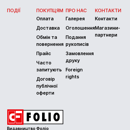
ПОДІЇ
ПОКУПЦЯМ
ПРО НАС
КОНТАКТИ
Оплата
Галерея
Контакти
Доставка
Оголошення
Магазини-
партнери
Обмін та
Подання
повернення
рукописів
Прайс
Замовлення
друку
Часто
запитують
Foreign
rights
Договір
публічної
оферти
Видавництво Фоліо