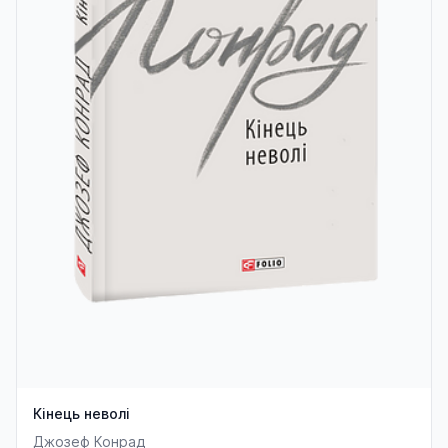
Кінець неволі
Джозеф Конрад