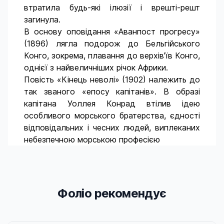
втратила будь-які ілюзії і врешті-решт
загинула.
В основу оповідання «Аванпост прогресу»
(1896) лягла подорож до Бельгійського
Конго, зокрема, плавання до верхів'їв Конго,
однієї з найвеличніших річок Африки.
Повість «Кінець неволі» (1902) належить до
так званого «епосу капітанів». В образі
капітана Уоллея Конрад втілив ідею
особливого морського братерства, єдності
відповідальних і чесних людей, виплеканих
небезпечною морською професією
Фоліо рекомендує