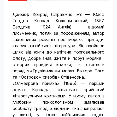
Джозеф Конрад (справжнє ім'я — Юзеф
Теодор Конрад Коженьовський; 1857,
Бердичів —1924, Англія) — відомий
письменник, поляк за походженням, автор
захопливих романів про морські пригоди,
класик англійської літератури. Він пройшов
шлях від юнги до капітана торговельного
флоту, добре знав життя й побут моряків і
створив правдиві книжки, які ставлять
поряд з «Трудівниками моря» Віктора Гюго
та «Островом скарбів» Стівенсона.
«Олмейрова примха» (1895) — перший
роман Конрада, схвально прийнятий
літературними критиками. У ньому автор з
глибоким психологізмом змалював
особисту трагедію людини, яка зневірилася
у житті, у своїх найближ­чих людях,