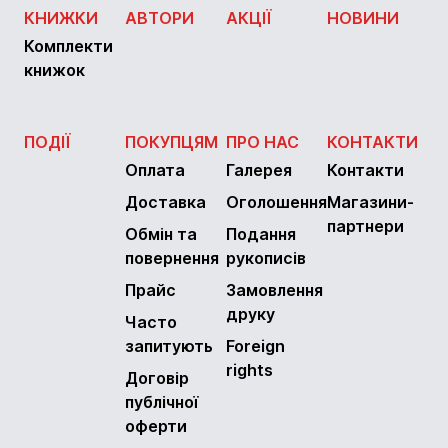
КНИЖКИ
АВТОРИ
АКЦІЇ
НОВИНИ
Комплекти
книжок
ПОДІЇ
ПОКУПЦЯМ
ПРО НАС
КОНТАКТИ
Оплата
Галерея
Контакти
Доставка
Оголошення
Магазини-
партнери
Обмін та
Подання
повернення
рукописів
Прайс
Замовлення
друку
Часто
запитують
Foreign
rights
Договір
публічної
оферти