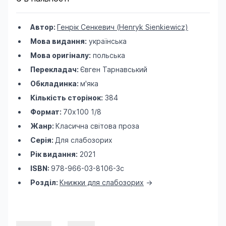
Автор:
Генрік Сенкевич (Henryk Sienkiewicz)
Мова видання:
українська
Мова оригіналу:
польська
Перекладач:
Євген Тарнавський
Обкладинка:
м'яка
Кількість сторінок:
384
Формат:
70х100 1/8
Жанр:
Класична світова проза
Серія:
Для слабозорих
Рік видання:
2021
ISBN:
978-966-03-8106-3с
Розділ:
Книжки для слабозорих
->