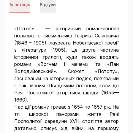
Аннотація
Відгуки
«Потоп» — історичний роман-епопея
польського письменника Генрика Сенкевича
(1846 – 1905), лауреата Нобелівської премії
з літератури (1905). Це друга частина
історичної трилогії, куди також входять
романи «Вогнем і мечем» та «Пан
Володийовський». Сюжет «Потопу»,
заснований на історичних подіях, пов'язаний
з так званим Шведським потопом, коли до
Речі Посполитої вторглися шведи (1655—
1660).
Час дії роману триває з 1654 по 1657 рік. На
тлі широкої панорами життя Речі
Посполитої середини XVII століття автор
детально описує хід війни, на першому