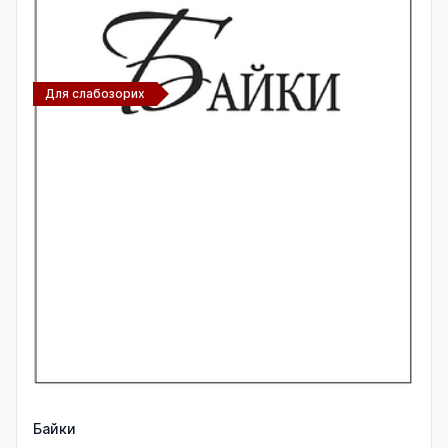
Для слабозорих
Байки