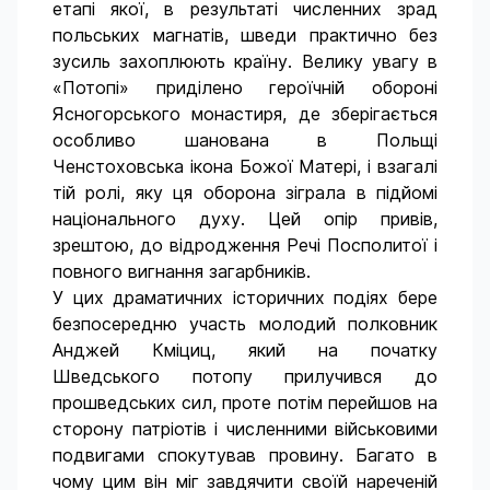
етапі якої, в результаті численних зрад
польських магнатів, шведи практично без
зусиль захоплюють країну. Велику увагу в
«Потопі» приділено героїчній обороні
Ясногорського монастиря, де зберігається
особливо шанована в Польщі
Ченстоховська ікона Божої Матері, і взагалі
тій ролі, яку ця оборона зіграла в підйомі
національного духу. Цей опір привів,
зрештою, до відродження Речі Посполитої і
повного вигнання загарбників.
У цих драматичних історичних подіях бере
безпосередню участь молодий полковник
Анджей Кміциц, який на початку
Шведського потопу прилучився до
прошведських сил, проте потім перейшов на
сторону патріотів і численними військовими
подвигами спокутував провину. Багато в
чому цим він міг завдячити своїй нареченій