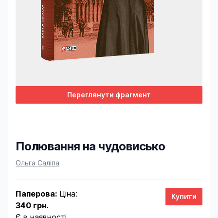
Переглянути фрагмент
Полювання на чудовисько
Product information
Ольга Саліпа
Паперова:
Ціна:
340 грн.
Є в наявності