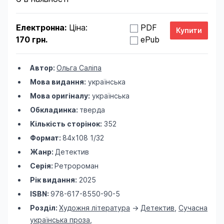
Електронна:
Ціна:
PDF
170 грн.
ePub
Автор:
Ольга Саліпа
Мова видання:
українська
Мова оригіналу:
українська
Обкладинка:
тверда
Кількість сторінок:
352
Формат:
84х108 1/32
Жанр:
Детектив
Серія:
Ретророман
Рік видання:
2025
ISBN:
978-617-8550-90-5
Розділ:
Художня література
->
Детектив
,
Сучасна
українська проза
,