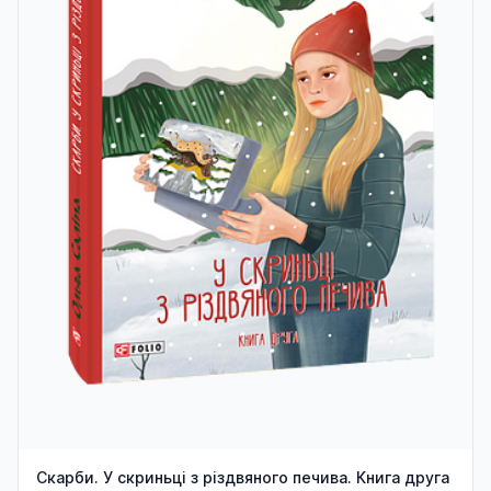
Скарби. У скриньці з різдвяного печива. Книга друга