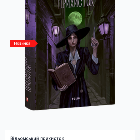
Новинка
Відьомський прихисток