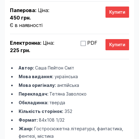
Паперова:
Ціна:
450 грн.
Є в наявності
Електронна:
Ціна:
PDF
225 грн.
Автор:
Саша Пейтон Сміт
Мова видання:
українська
Мова оригіналу:
англійська
Перекладач:
Тетяна Заволоко
Обкладинка:
тверда
Кількість сторінок:
352
Формат:
84х108 1/32
Жанр:
Гостросюжетна література, фантастика,
фентезі, містика