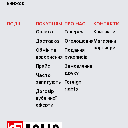
книжок
ПОДІЇ
ПОКУПЦЯМ
ПРО НАС
КОНТАКТИ
Оплата
Галерея
Контакти
Доставка
Оголошення
Магазини-
партнери
Обмін та
Подання
повернення
рукописів
Прайс
Замовлення
друку
Часто
запитують
Foreign
rights
Договір
публічної
оферти