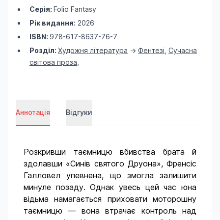
Серія:
Folio Fantasy
Рік видання:
2026
ISBN:
978-617-8637-76-7
Розділ:
Художня література
->
Фентезі
,
Сучасна
світова проза
,
Аннотація
Відгуки
Розкривши таємницю вбивства брата й
здолавши «Синів святого Друона», Френсіс
Галловел упевнена, що змогла залишити
минуле позаду. Однак увесь цей час юна
відьма намагається приховати моторошну
таємницю — вона втрачає контроль над