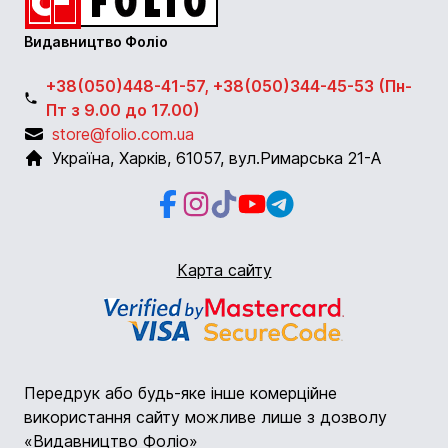
Видавництво Фоліо
+38(050)448-41-57, +38(050)344-45-53 (Пн-
Пт з 9.00 до 17.00)
store@folio.com.ua
Україна
,
Харків
,
61057
,
вул.Римарська 21-А
Facebook
Instagram
Instagram
Youtube
Telegram
Карта сайту
Передрук або будь-яке інше комерційне
використання сайту можливе лише з дозволу
«Видавництво Фоліо»