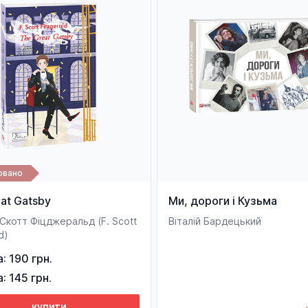
овано
at Gatsby
Ми, дороги і Кузьма
Скотт Фіцджеральд (F. Sсott
Віталій Бардецький
d)
а: 190 грн.
а: 145 грн.
купити