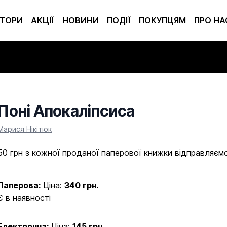
ТОРИ
АКЦІЇ
НОВИНИ
ПОДІЇ
ПОКУПЦЯМ
ПРО НА
Поні Апокаліпсиса
Product information
Марися Нікітюк
50 грн з кожної проданої паперової книжки відправляєм
Паперова:
Ціна:
340 грн.
Є в наявності
Електронна:
Ціна:
145 грн.