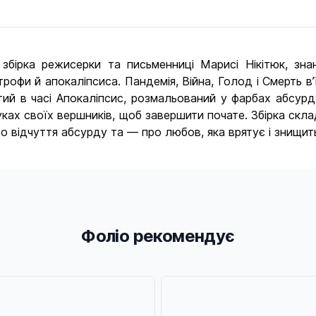
збірка режисерки та письменниці Марисі Нікітюк, зн
трофи й апокаліпсиса. Пандемія, Війна, Голод і Смерть в
утий в часі Апокаліпсис, розмальований у фарбах абсурд
ошуках своїх вершників, щоб завершити почате. Збірка ск
про відчуття абсурду та — про любов, яка врятує і знищит
Фоліо рекомендує