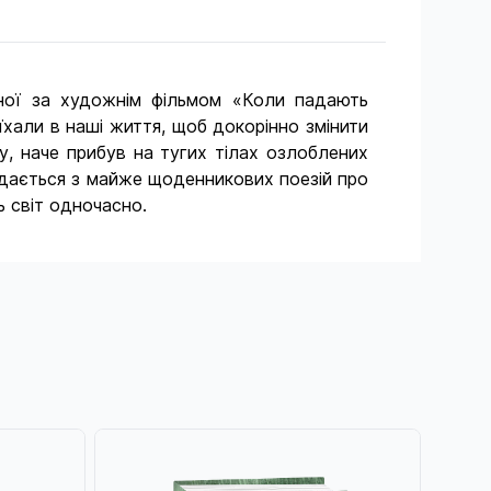
аної за художнім фільмом «Коли падають
’їхали в наші життя, щоб докорінно змінити
у, наче прибув на тугих тілах озлоблених
ладається з майже щоденникових поезій про
ь світ одночасно.