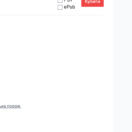
ePub
ька поезія
,