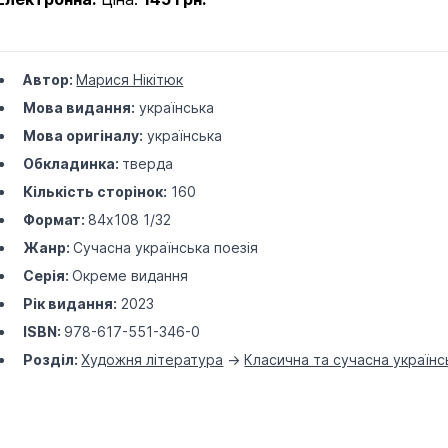
Автор:
Марися Нікітюк
Мова видання:
українська
Мова оригіналу:
українська
Обкладинка:
тверда
Кількість сторінок:
160
Формат:
84х108 1/32
Жанр:
Сучасна українська поезія
Серія:
Окреме видання
Рік видання:
2023
ISBN:
978-617-551-346-0
Розділ:
Художня література
->
Класична та сучасна українс