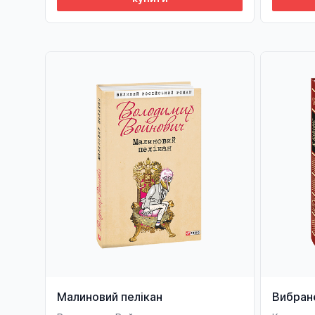
Малиновий пелікан
Вибран