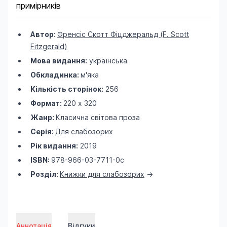
примірників
Автор:
Френсіс Скотт Фіцджеральд (F. Sсott
Fitzgerald)
Мова видання:
українська
Обкладинка:
м'яка
Кількість сторінок:
256
Формат:
220 х 320
Жанр:
Класична світова проза
Серія:
Для слабозорих
Рік видання:
2019
ISBN:
978-966-03-7711-0с
Розділ:
Книжки для слабозорих
->
Аннотація
Відгуки