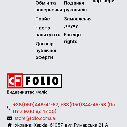
партнери
Обмін та
Подання
повернення
рукописів
Прайс
Замовлення
друку
Часто
запитують
Foreign
rights
Договір
публічної
оферти
Видавництво Фоліо
+38(050)448-41-57, +38(050)344-45-53 (Пн-
Пт з 9.00 до 17.00)
store@folio.com.ua
Україна
,
Харків
,
61057
,
вул.Римарська 21-А