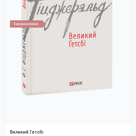
Екранізовано
Великий Гетсбі