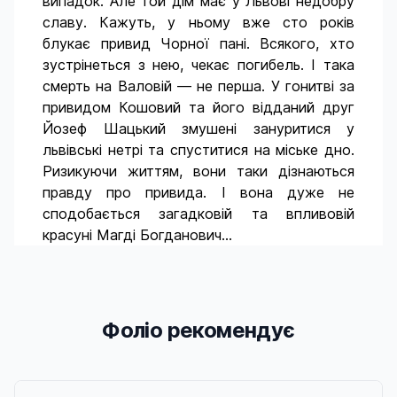
випадок. Але той дім має у Львові недобру
славу. Кажуть, у ньому вже сто років
блукає привид Чорної пані. Всякого, хто
зустрінеться з нею, чекає погибель. І така
смерть на Валовій — не перша. У гонитві за
привидом Кошовий та його відданий друг
Йозеф Шацький змушені зануритися у
львівські нетрі та спуститися на міське дно.
Ризикуючи життям, вони таки дізнаються
правду про привида. І вона дуже не
сподобається загадковій та впливовій
красуні Магді Богданович…
Фоліо рекомендує