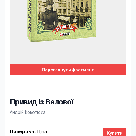
Переглянути фрагмент
Привид із Валової
Product information
Андрій Кокотюха
Паперова:
Ціна: