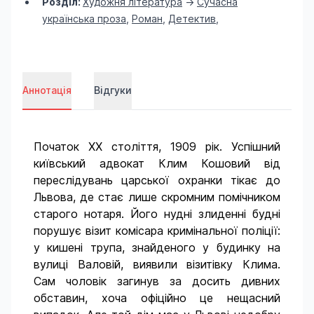
Розділ:
Художня література
->
Сучасна
українська проза
,
Роман
,
Детектив
,
Аннотація
Відгуки
Початок ХХ століття, 1909 рік. Успішний
київський адвокат Клим Кошовий від
переслідувань царської охранки тікає до
Львова, де стає лише скромним помічником
старого нотаря. Його нудні злиденні будні
порушує візит комісара кримінальної поліції:
у кишені трупа, знайденого у будинку на
вулиці Валовій, виявили візитівку Клима.
Сам чоловік загинув за досить дивних
обставин, хоча офіційно це нещасний