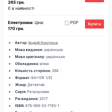
265 грн.
Є в наявності
Електронна:
Ціна:
PDF
170 грн.
Автор:
Андрій Кокотюха
Мова видання:
українська
Мова оригіналу:
українська
Обкладинка:
м’яка
Кількість сторінок:
288
Формат:
84×108 1/32
Жанр:
Детектив
Серія:
Ретророман
Рік видання:
2017
ISBN:
978-966-03-7165-1