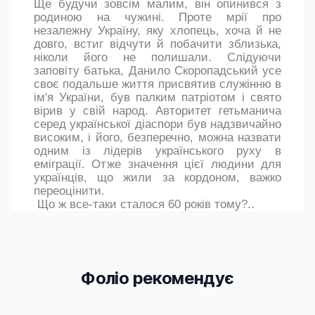
Ще будучи
зовсім
малим
, він
опинився з
родиною на чужині. Проте мрії про
незалежну Україну, яку
хлопець
, хоча й не
довго, встиг відчути й побачити зблизька,
ніколи його не полишали. Слідуючи
заповіту батька, Данило Скоропадський усе
своє подальше життя присвятив служінню в
ім'я України, був палким патріотом і свято
вірив у свій народ. Авторитет
г
етьманича
серед української діаспори був надзвичайно
високим, і його, безперечно, можна назвати
одним із лідерів українського руху в
еміграції
. Отже значення цієї людини для
українців, що жили за кордоном, важко
переоцінити.
Що
ж все-таки сталося 60 років тому?..
Фоліо рекомендує