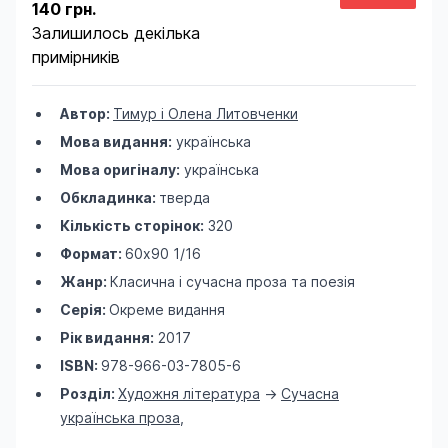
140 грн.
Залишилось декілька
примірників
Автор:
Тимур і Олена Литовченки
Мова видання:
українська
Мова оригіналу:
українська
Обкладинка:
тверда
Кількість сторінок:
320
Формат:
60х90 1/16
Жанр:
Класична і сучасна проза та поезія
Серія:
Окреме видання
Рік видання:
2017
ISBN:
978-966-03-7805-6
Розділ:
Художня література
->
Сучасна
українська проза
,