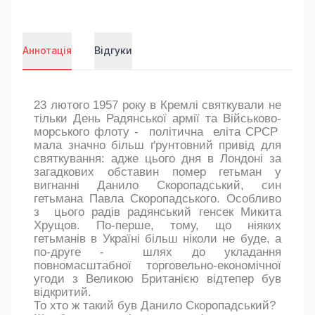
Аннотація
Відгуки
23 лютого 1957 року в Кремлі святкували не
тільки День Радянської армії та Військово-
морського флоту - політична еліта СРСР
мала значно більш ґрунтовний привід для
святкування: адже цього дня в Лондоні за
загадкових обставин помер гетьман у
вигнанні Данило Скоропадський, син
гетьмана Павла Скоропадського. Особливо
з цього радів радянський генсек Микита
Хрущов. По-перше, тому, що ніяких
гетьманів в Україні більш ніколи не буде, а
по-друге - шлях до укладання
повномасштабної торговельно-економічної
угоди з Великою Британією відтепер був
відкритий.
То хто ж такий був Данило Скоропадський?