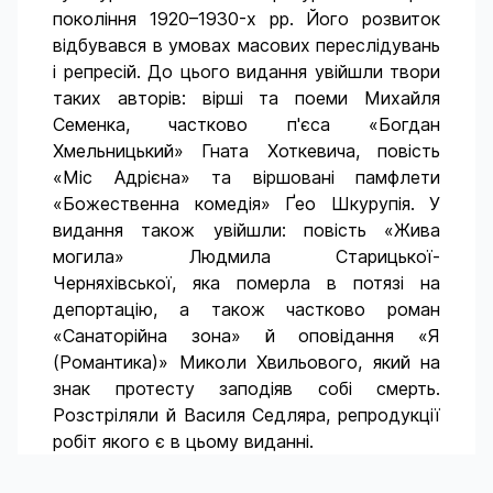
покоління 1920–1930-х рр. Його розвиток
відбувався в умовах масових переслідувань
і репресій. До цього видання увійшли твори
таких авторів: вірші та поеми Михайля
Семенка, частково п'єса «Богдан
Хмельницький» Гната Хоткевича, повість
«Міс Адрієна» та віршовані памфлети
«Божественна комедія» Ґео Шкурупі
я
. У
видання також увійшли: повість «Жива
могила» Людмила Старицької-
Черняхівської, яка померла в потязі на
депортацію, а також частково роман
«Санаторійна зона» й оповідання «Я
(Романтика)» Миколи Хвильового, який на
знак протесту заподіяв собі смерть.
Розстріляли й Василя Седляра, репродукції
робіт якого є в цьому виданні.