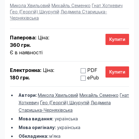
Product information
Микола Хвильовий
Михайль Семенко
Гнат Хоткевич
Ґео (Георгій) Шкурупій
Людмила Старицька-
Черняхівська
Паперова:
Ціна:
360 грн.
Є в наявності
Електронна:
Ціна:
PDF
180 грн.
ePub
Автори:
Микола Хвильовий
Михайль Семенко
Гнат
Хоткевич
Ґео (Георгій) Шкурупій
Людмила
Старицька-Черняхівська
Мова видання:
українська
Мова оригіналу:
українська
Обкладинка:
м’яка