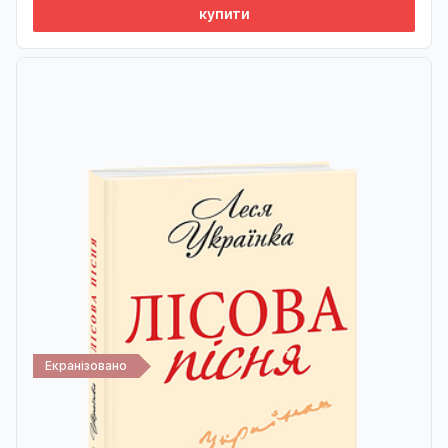
купити
Екранізовано