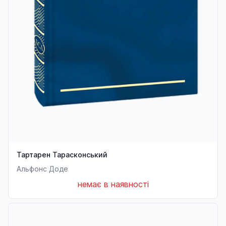
Тартарен Тарасконський
Альфонс Доде
немає в наявності