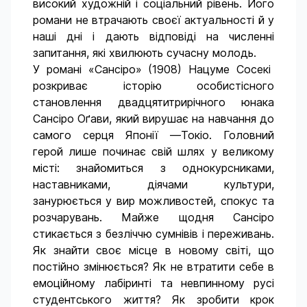
високий художній і соціальний рівень. Його
романи не втрачають своєї актуальності й у
наші дні і дають відповіді на численні
запитання, які хвилюють сучасну молодь.
У романі «Сансіро» (1908) Нацуме Сосекі
розкриває історію особистісного
становлення двадцятитрирічного юнака
Сансіро Оґави, який вирушає на навчання до
самого серця Японії —Токіо. Головний
герой лише починає свій шлях у великому
місті: знайомиться з однокурсниками,
наставниками, діячами культури,
занурюється у вир можливостей, спокус та
розчарувань. Майже щодня Сансіро
стикається з безліччю сумнівів і переживань.
Як знайти своє місце в новому світі, що
постійно змінюється? Як не втратити себе в
емоційному лабіринті та невпинному русі
студентського життя? Як зробити крок