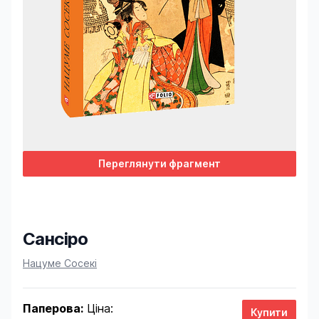
Переглянути фрагмент
Сансіро
Product information
Нацуме Сосекі
Паперова:
Ціна: