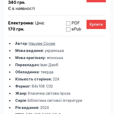
340 грн.
Є в наявності
Електронна:
Ціна:
PDF
170 грн.
ePub
Автор:
Нацуме Сосекі
Мова видання:
українська
Мова оригіналу:
японська
Перекладач:
Іван Дзюб
Обкладинка:
тверда
Кількість сторінок:
224
Формат:
84х108 1/32
Жанр:
Класична світова проза
Серія:
Бібліотека світової літератури
Рік видання:
2024