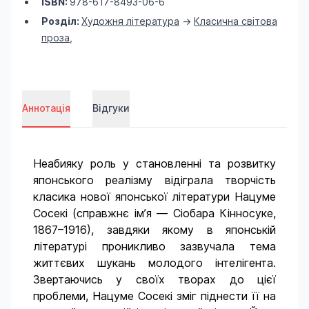
ISBN:
978-617-8493-06-6
Розділ:
Художня література
->
Класична світова
проза
,
Аннотація
Відгуки
Неабияку роль у становленні та розвитку
японського реалізму відіграла творчість
класика нової японської літератури Нацуме
Сосекі (справжнє ім’я — Сіобара Кінносуке,
1867–1916), завдяки якому в японській
літературі проникливо зазвучала тема
життєвих шукань молодого інтелігента.
Звертаючись у своїх творах до цієї
проблеми, Нацуме Сосекі зміг піднести її на