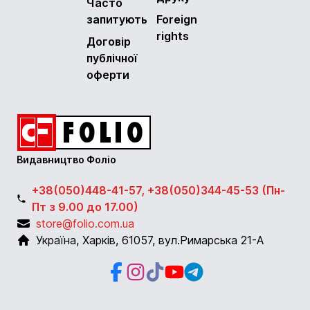
Часто
запитують
Foreign
rights
Договір
публічної
оферти
Видавництво Фоліо
+38(050)448-41-57, +38(050)344-45-53 (Пн-
Пт з 9.00 до 17.00)
store@folio.com.ua
Україна
,
Харків
,
61057
,
вул.Римарська 21-А
Facebook
Instagram
Instagram
Youtube
Telegram