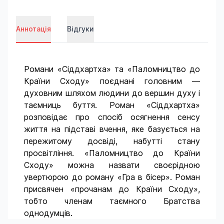
Аннотація
Відгуки
Романи «Сіддхартха» та «Паломництво до
Країни Сходу» поєднані головним —
духовним шляхом людини до вершин духу і
таємниць буття. Роман «Сіддхартха»
розповідає про спосіб осягнення сенсу
життя на підставі вчення, яке базується на
пережитому досвіді, набутті стану
просвітління. «Паломництво до Країни
Сходу» можна назвати своєрідною
увертюрою до роману «Гра в бісер». Роман
присвячен «прочанам до Країни Сходу»,
тобто членам таємного Братства
однодумців.