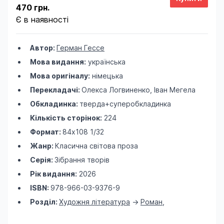
470 грн.
Є в наявності
Автор:
Герман Гессе
Мова видання:
українська
Мова оригіналу:
німецька
Перекладачі:
Олекса Логвиненко, Іван Мегела
Обкладинка:
тверда+суперобкладинка
Кількість сторінок:
224
Формат:
84х108 1/32
Жанр:
Класична світова проза
Серія:
Зібрання творів
Рік видання:
2026
ISBN:
978-966-03-9376-9
Розділ:
Художня література
->
Роман
,