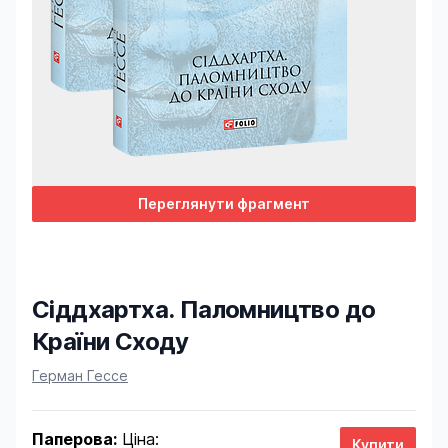
Переглянути фрагмент
Сіддхартха. Паломництво до
Країни Сходу
Product information
Герман Гессе
Паперова:
Ціна: