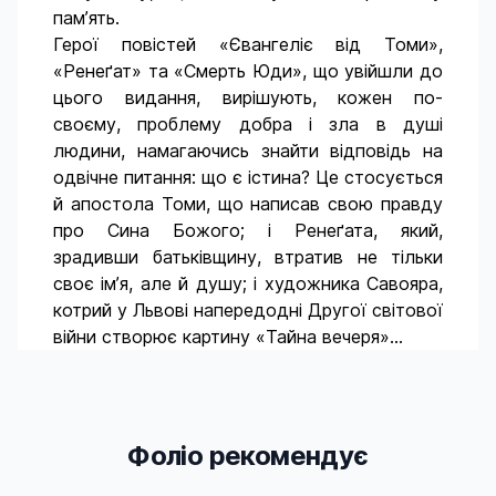
пам’ять.
Герої повістей «Євангеліє від Томи»,
«Ренеґат» та «Смерть Юди», що увійшли до
цього видання, вирішують, кожен по-
своєму, проб­лему добра і зла в душі
людини, намагаючись знайти відповідь на
одвічне питання: що є істина? Це стосується
й апостола Томи, що написав свою правду
про Сина Божого; і Ренеґата, який,
зрадивши батьківщину, втратив не тільки
своє ім’я, але й душу; і художника Савояра,
котрий у Львові напередодні Другої світової
війни створює картину «Тайна вечеря»...
Фоліо рекомендує