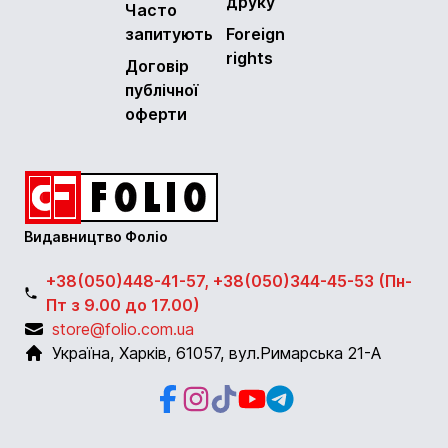
друку
Часто
запитують
Foreign
rights
Договір
публічної
оферти
Видавництво Фоліо
+38(050)448-41-57, +38(050)344-45-53 (Пн-
Пт з 9.00 до 17.00)
store@folio.com.ua
Україна
,
Харків
,
61057
,
вул.Римарська 21-А
Facebook
Instagram
Instagram
Youtube
Telegram