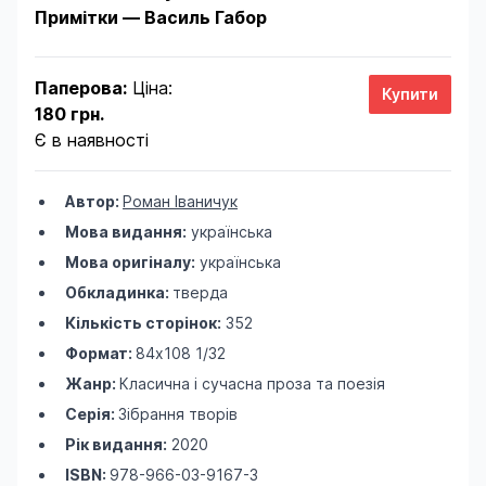
Примітки — Василь Габор
Паперова:
Ціна:
180 грн.
Є в наявності
Автор:
Роман Іваничук
Мова видання:
українська
Мова оригіналу:
українська
Обкладинка:
тверда
Кількість сторінок:
352
Формат:
84х108 1/32
Жанр:
Класична і сучасна проза та поезія
Серія:
Зібрання творів
Рік видання:
2020
ISBN:
978-966-03-9167-3