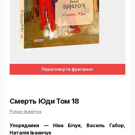
Переглянути фрагмент
Смерть Юди Том 18
Product information
Роман Іваничук
Упорядники — Ніна Бічуя, Василь Габор,
Наталія Іваничук