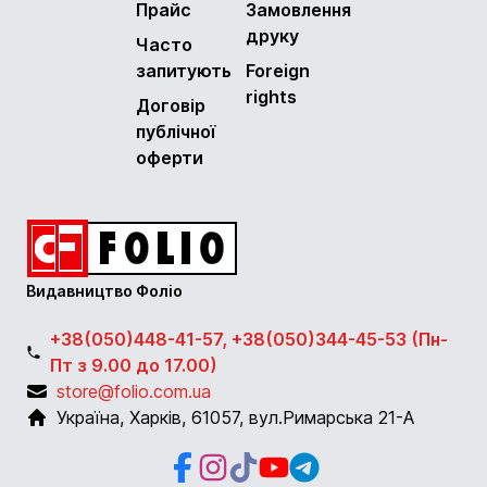
Прайс
Замовлення
друку
Часто
запитують
Foreign
rights
Договір
публічної
оферти
Видавництво Фоліо
+38(050)448-41-57, +38(050)344-45-53 (Пн-
Пт з 9.00 до 17.00)
store@folio.com.ua
Україна
,
Харків
,
61057
,
вул.Римарська 21-А
Facebook
Instagram
Instagram
Youtube
Telegram