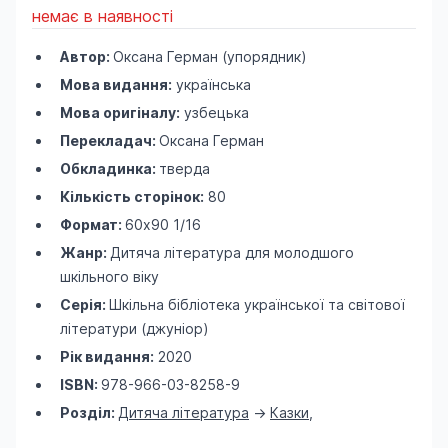
немає в наявності
Автор:
Оксана Герман (упорядник)
Мова видання:
українська
Мова оригіналу:
узбецька
Перекладач:
Оксана Герман
Обкладинка:
тверда
Кількість сторінок:
80
Формат:
60х90 1/16
Жанр:
Дитяча література для молодшого
шкільного віку
Серія:
Шкільна бібліотека української та світової
літератури (джуніор)
Рік видання:
2020
ISBN:
978-966-03-8258-9
Розділ:
Дитяча література
->
Казки
,