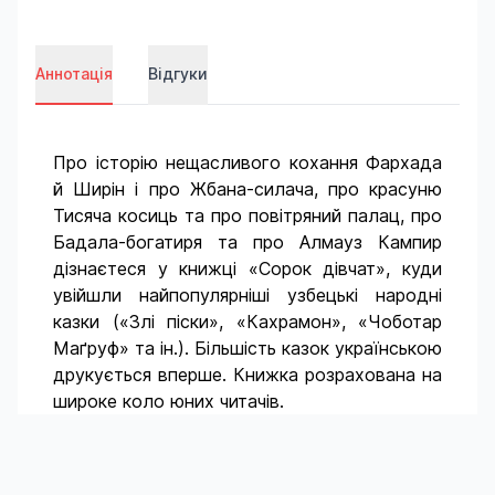
Аннотація
Відгуки
Про історію нещасливого кохання Фархада
й Ширін і про Жбана-силача, про красуню
Тисяча косиць та про повітряний палац, про
Бадала-богатиря та про Алмауз Кампир
дізнаєтеся у книжці «Сорок дівчат», куди
увійшли найпопулярніші узбецькі народні
казки («Злі піски», «Кахрамон», «Чоботар
Маґруф» та ін.). Більшість казок українською
друкується вперше. Книжка розрахована на
широке коло юних читачів.