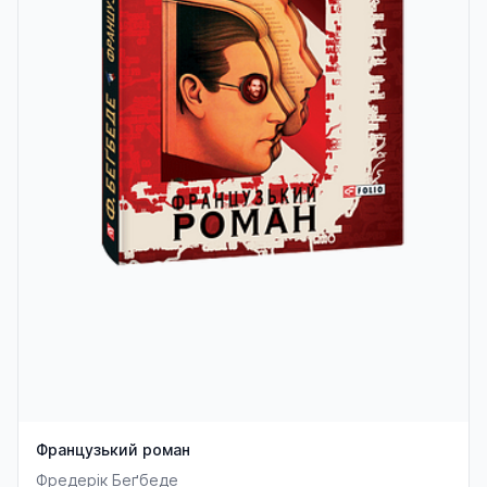
Французький роман
Фредерік Беґбеде