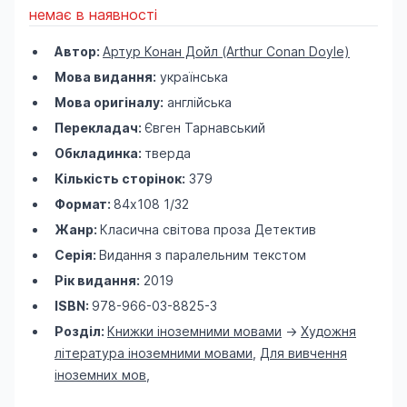
немає в наявності
Автор:
Артур Конан Дойл (Arthur Conan Doyle)
Мова видання:
українська
Мова оригіналу:
англійська
Перекладач:
Євген Тарнавський
Обкладинка:
тверда
Кількість сторінок:
379
Формат:
84х108 1/32
Жанр:
Класична світова проза
Детектив
Серія:
Видання з паралельним текстом
Рік видання:
2019
ISBN:
978-966-03-8825-3
Розділ:
Книжки іноземними мовами
->
Художня
література іноземними мовами
,
Для вивчення
іноземних мов
,