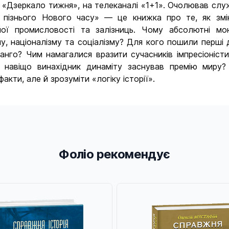
, «Дзеркало тижня», на телеканалі «1+1». Очолював служ
ія пізнього Нового часу» — це книжка про те, як зм
ної промисловості та залізниць. Чому абсолютні мон
у, націоналізму та соціалізму? Для кого пошили перші
нго? Чим намагалися вразити сучасників імпресіоністи
 навіщо винахідник динаміту заснував премію миру? 
кти, але й зрозуміти «логіку історії».
Фоліо рекомендує