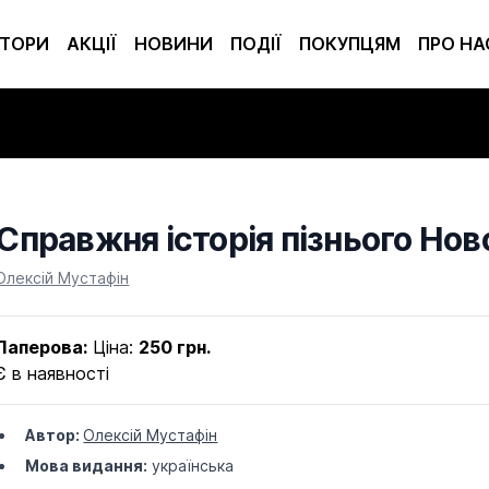
ТОРИ
АКЦІЇ
НОВИНИ
ПОДІЇ
ПОКУПЦЯМ
ПРО НА
Справжня історія пізнього Нов
Product information
Олексій Мустафін
Паперова:
Ціна:
250 грн.
Є в наявності
Автор:
Олексій Мустафін
Мова видання:
українська