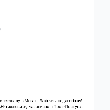
и
елеканалу «Мега». Закінчив педагогічний
ІАН-тижневик», часописах «Пост-Поступ»,