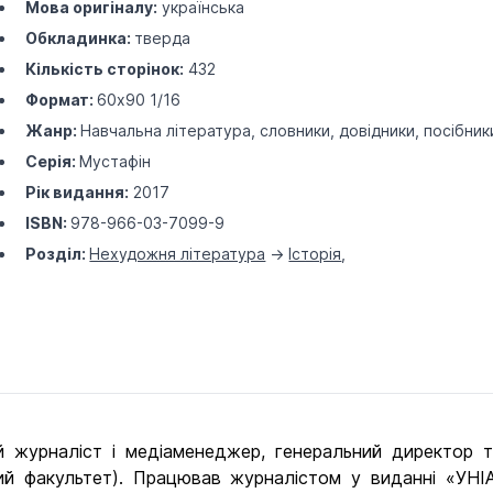
Мова оригіналу:
українська
Обкладинка:
тверда
Кількість сторінок:
432
Формат:
60х90 1/16
Жанр:
Навчальна література, словники, довідники, посібник
Серія:
Мустафін
Рік видання:
2017
ISBN:
978-966-03-7099-9
Розділ:
Нехудожня література
->
Історія
,
 журналіст і медіаменеджер, генеральний директор т
ний факультет). Працював журналістом у виданні «УН