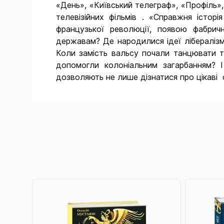
«День», «Київський телеграф», «Профіль»
телевізійних фільмів . «Справжня істор
французької революції, появою фабрич
державам? Де народилися ідеї лібералізм
Коли замість вальсу почали танцювати та
допомогли колоніальним загарбанням? І
дозволяють не лише дізнатися про цікаві фа