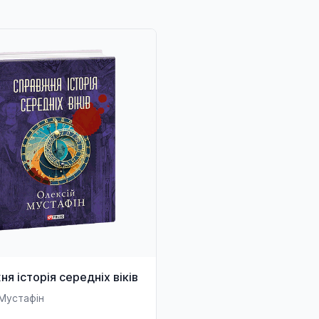
я історія середніх віків
 Мустафін