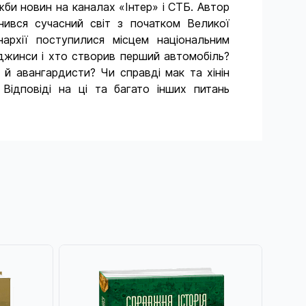
би новин на каналах «Інтер» і СТБ. Автор
інився сучасний світ з початком Великої
архії поступилися місцем національним
 джинси і хто створив перший автомобіль?
 й авангардисти? Чи справді мак та хінін
Відповіді на ці та багато інших питань