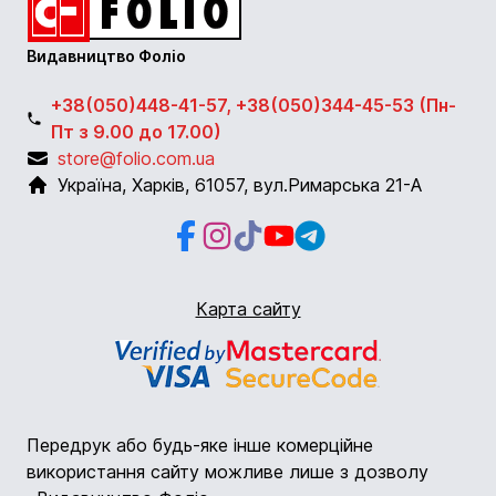
Видавництво Фоліо
+38(050)448-41-57, +38(050)344-45-53 (Пн-
Пт з 9.00 до 17.00)
store@folio.com.ua
Україна
,
Харків
,
61057
,
вул.Римарська 21-А
Facebook
Instagram
Instagram
Youtube
Telegram
Карта сайту
Передрук або будь-яке інше комерційне
використання сайту можливе лише з дозволу