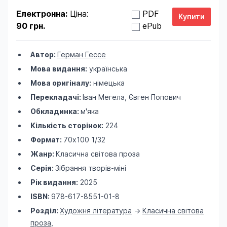
Електронна:
Ціна:
PDF
90 грн.
ePub
Автор:
Герман Гессе
Мова видання:
українська
Мова оригіналу:
німецька
Перекладачі:
Іван Мегела, Євген Попович
Обкладинка:
м'яка
Кількість сторінок:
224
Формат:
70х100 1/32
Жанр:
Класична світова проза
Серія:
Зібрання творів-міні
Рік видання:
2025
ISBN:
978-617-8551-01-8
Розділ:
Художня література
->
Класична світова
проза
,