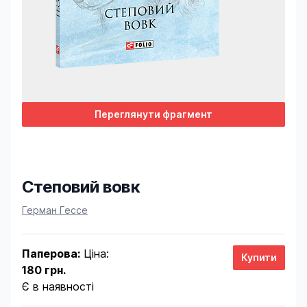
Переглянути фрагмент
Степовий вовк
Product information
Герман Гессе
Паперова:
Ціна:
180 грн.
Є в наявності