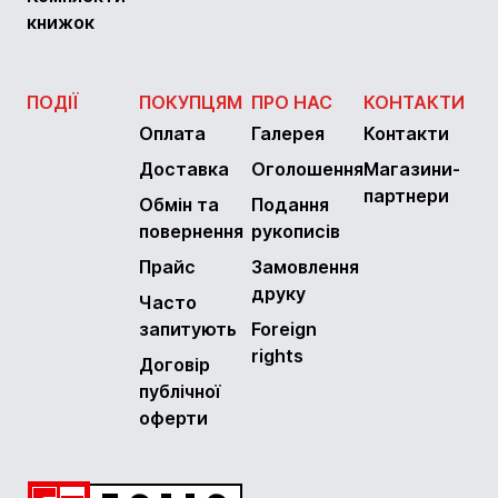
книжок
ПОДІЇ
ПОКУПЦЯМ
ПРО НАС
КОНТАКТИ
Оплата
Галерея
Контакти
Доставка
Оголошення
Магазини-
партнери
Обмін та
Подання
повернення
рукописів
Прайс
Замовлення
друку
Часто
запитують
Foreign
rights
Договір
публічної
оферти