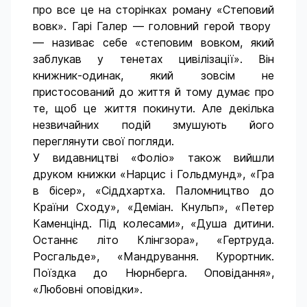
про все це на сторінках роману «Степовий
вовк». Гарі Галер — головний герой твору
— називає себе «степовим вовком, який
заблукав у тенетах цивілізації». Він
книжник-одинак, який зовсім не
пристосований до життя й тому думає про
те, щоб це життя покинути. Але декілька
незвичайних подій змушують його
переглянути свої погляди.
У видавництві «Фоліо» також вийшли
друком книжки «Нарцис і Гольдмунд», «Гра
в бісер», «Сіддхартха. Паломництво до
Країни Сходу», «Деміан. Кнульп», «Петер
Каменцінд. Під колесами», «Душа дитини.
Останнє літо Клінгзора», «Гертруда.
Росгальде», «Мандрування. Курортник.
Поїздка до Нюрнберга. Оповідання»,
«Любовні оповідки».