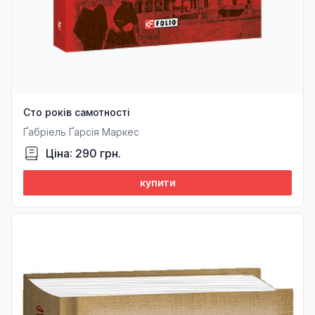
Сто років самотності
Ґабріель Ґарсія Маркес
Ціна: 290 грн.
купити