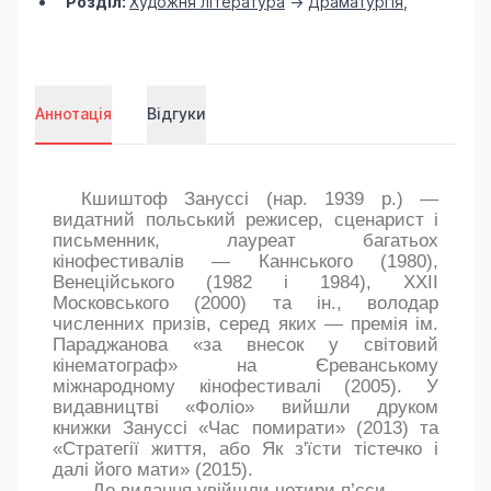
Розділ:
Художня література
->
Драматургія
,
Аннотація
Відгуки
Кшиштоф Зануссі (нар. 1939 р.) —
видатний польський режисер, сценарист і
письменник, лауреат багатьох
кінофестивалів — Каннського (1980),
Венеційського (1982 і 1984), ХХІІ
Московського (2000) та ін., володар
численних призів, серед яких — премія ім.
Параджанова «за внесок у світовий
кінематограф» на Єреванському
міжнародному кінофестивалі (2005). У
видавництві «Фоліо» вийшли друком
книжки Зануссі «Час помирати» (2013) та
«Стратегії життя, або Як з'їсти тістечко і
далі його мати» (2015).
До видання увійшли чотири п’єси