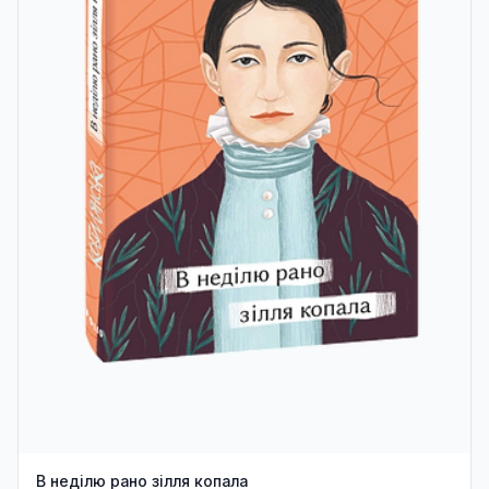
В неділю рано зілля копала