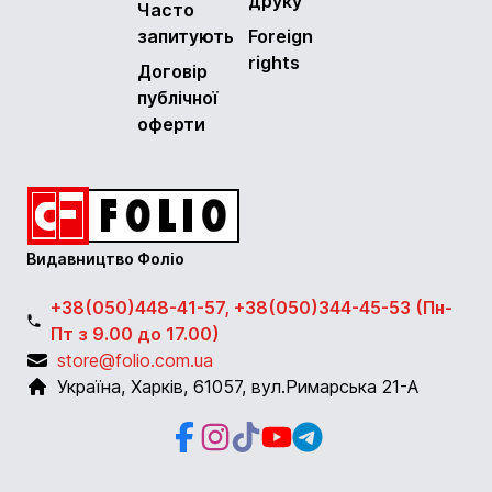
друку
Часто
запитують
Foreign
rights
Договір
публічної
оферти
Видавництво Фоліо
+38(050)448-41-57, +38(050)344-45-53 (Пн-
Пт з 9.00 до 17.00)
store@folio.com.ua
Україна
,
Харків
,
61057
,
вул.Римарська 21-А
Facebook
Instagram
Instagram
Youtube
Telegram