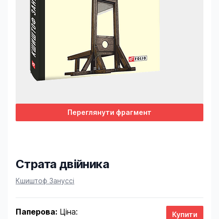
Переглянути фрагмент
Страта двійника
Product information
Кшиштоф Зануссі
Паперова:
Ціна: