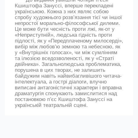
Кшиштофа Зануссі, вперше перекладені
українською. Кожна з них являє собою
спробу художнього розв’язання тієї чи іншої
непростої морально-філософської дилеми.
Це може бути чесність проти лжі, як-от у
«Неприступній», людська гідність проти
підлості, як у «Передплаченому милосерді»,
вибір між любов’ю земною та небесною, як
у «Внутрішніх голосах», чи між сумлінням
та ілюзією вседозволеності, як у «Страті
двійника». Загальнолюдська проблематика,
порушена в цих творах, не залишить
байдужим навіть найвибагливішого читача-
інтелектуала, а гострі діалоги, влучно
виписані антагоністичні характери і вправна
драматургія спонукають замислитися над
постановкою п’єс Кшиштофа Зануссі на
українській театральній сцені.