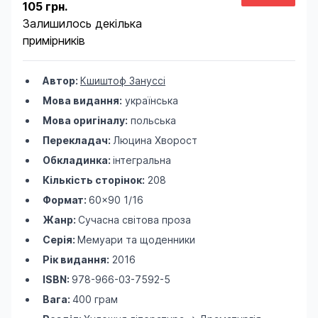
105 грн.
Залишилось декілька
примірників
Автор:
Кшиштоф Зануссі
Мова видання:
українська
Мова оригіналу:
польська
Перекладач:
Люцина Хворост
Обкладинка:
інтегральна
Кількість сторінок:
208
Формат:
60×90 1/16
Жанр:
Сучасна світова проза
Серія:
Мемуари та щоденники
Рік видання:
2016
ISBN:
978-966-03-7592-5
Вага:
400 грам