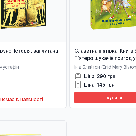
руно. Історія, заплутана
Славетна п'ятірка. Книга 
П'ятеро шукачів пригод у
фургонах
 Мустафін
Інід Блайтон (Enid Mary Blyto
Ціна: 290 грн.
Ціна: 145 грн.
купити
немає в наявності