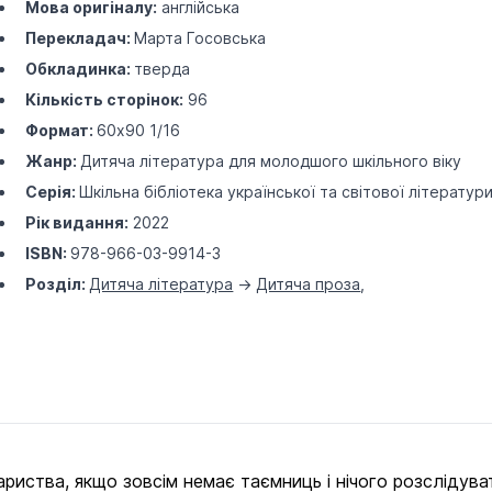
Мова оригіналу:
англійська
Перекладач:
Марта Госовська
Обкладинка:
тверда
Кількість сторінок:
96
Формат:
60х90 1/16
Жанр:
Дитяча література для молодшого шкільного віку
Серія:
Шкільна бібліотека української та світової літератур
Рік видання:
2022
ISBN:
978-966-03-9914-3
Розділ:
Дитяча література
->
Дитяча проза
,
иства, якщо зовсім немає таємниць і нічого розслідува