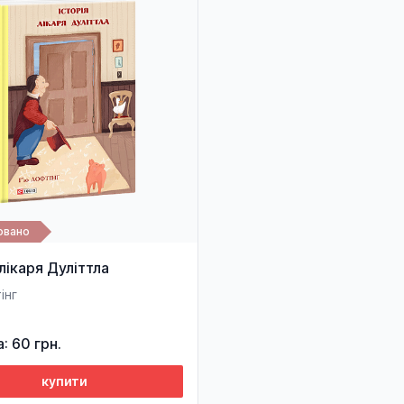
овано
 лікаря Дуліттла
інг
а: 60 грн.
купити