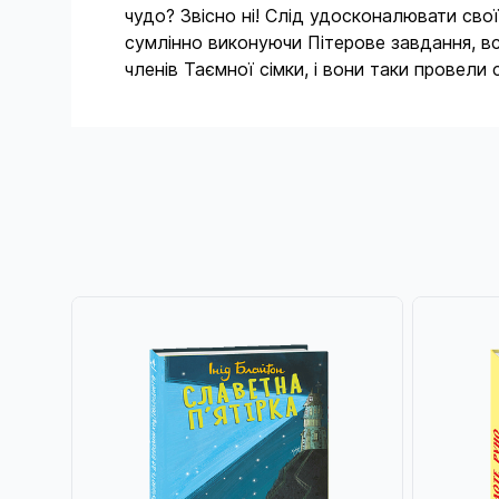
чудо? Звісно ні! Слід удосконалювати сво
сумлінно виконуючи Пітерове завдання, вс
членів Таємної сімки, і вони таки провели