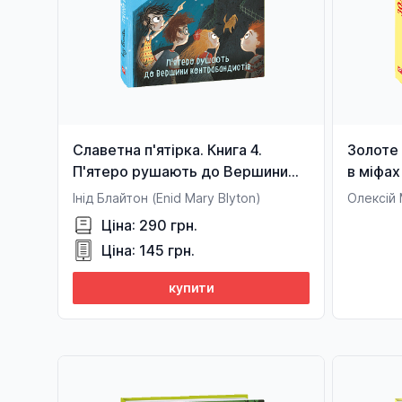
Славетна п'ятірка. Книга 4.
Золоте 
П'ятеро рушають до Вершини
в міфах
контрабандистів
Інід Блайтон (Enid Mary Blyton)
Олексій
Ціна: 290 грн.
Ціна: 145 грн.
купити