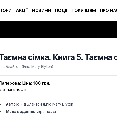
ТОРИ
АКЦІЇ
НОВИНИ
ПОДІЇ
ПОКУПЦЯМ
ПРО НА
Таємна сімка. Книга 5. Таємна 
Product information
Інід Блайтон (Enid Mary Blyton)
Паперова:
Ціна:
180 грн.
Є в наявності
Автор:
Інід Блайтон (Enid Mary Blyton)
Мова видання:
українська