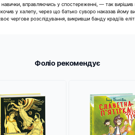
ї навички, вправляючись у спостереженні, — так вирішив
кочив у халепу, через що батько суворо наказав йому ви
 своє чергове розслідування, викривши банду крадіїв еліт
Фоліо рекомендує