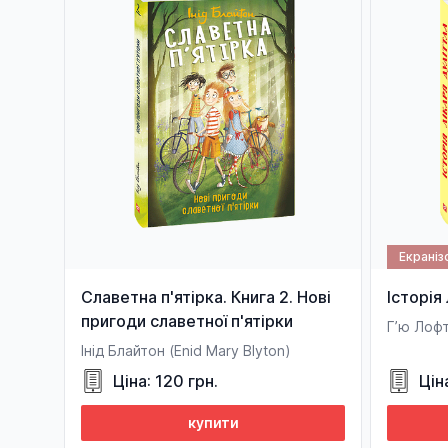
Екраніз
Славетна п'ятірка. Книга 2. Нові
Історія
пригоди славетної п'ятірки
Г’ю Лофт
Інід Блайтон (Enid Mary Blyton)
Ціна: 120 грн.
Цін
купити