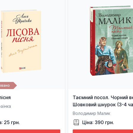
овано
пісня
Таємний посол. Чорний в
Шовковий шнурок (3-4 ча
аїнка
Володимир Малик
а: 25 грн.
Ціна: 390 грн.