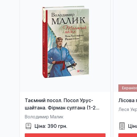
Екраніз
Таємний посол. Посол Урус-
Лісова 
шайтана. Фірман султана (1-2
Леся Укр
частина)
Володимир Малик
Ціна: 390 грн.
Цін