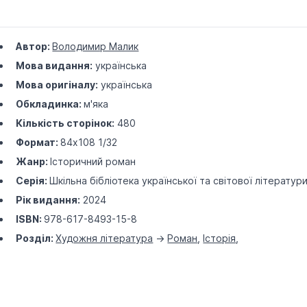
Автор:
Володимир Малик
Мова видання:
українська
Мова оригіналу:
українська
Обкладинка:
м'яка
Кількість сторінок:
480
Формат:
84х108 1/32
Жанр:
Історичний роман
Серія:
Шкільна бібліотека української та світової літератури 
Рік видання:
2024
ISBN:
978-617-8493-15-8
Розділ:
Художня література
->
Роман
,
Історія
,