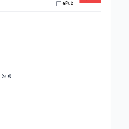
ePub
(міні)