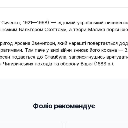
иченко, 1921—1998) — відомий український письменник
їнським Вальтером Скоттом», а твори Малика порівню
 пригод Арсена Звенигори, який нарешті повертається до
братимами. Тим паче у вирі війни зникає його кохана — 
рсен подається до Стамбула, заприсягнушись врятувати
сля Чигиринських походів та оборону Відня (1683 р.).
Фоліо рекомендує