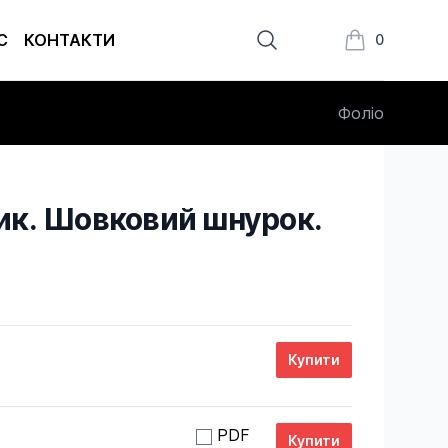
С
КОНТАКТИ
0
Книжки в кош
Фоліо
ик. Шовковий шнурок.
PDF