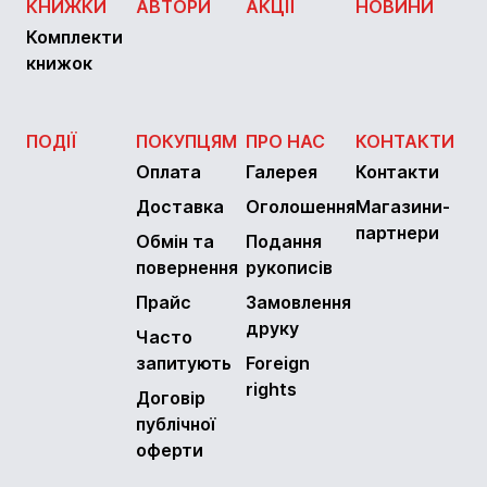
КНИЖКИ
АВТОРИ
АКЦІЇ
НОВИНИ
Комплекти
книжок
ПОДІЇ
ПОКУПЦЯМ
ПРО НАС
КОНТАКТИ
Оплата
Галерея
Контакти
Доставка
Оголошення
Магазини-
партнери
Обмін та
Подання
повернення
рукописів
Прайс
Замовлення
друку
Часто
запитують
Foreign
rights
Договір
публічної
оферти