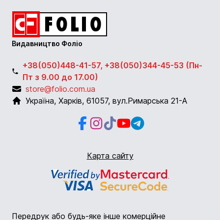
Видавництво Фоліо
+38(050)448-41-57, +38(050)344-45-53 (Пн-
Пт з 9.00 до 17.00)
store@folio.com.ua
Україна
,
Харків
,
61057
,
вул.Римарська 21-А
Facebook
Instagram
Instagram
Youtube
Telegram
Карта сайту
Передрук або будь-яке інше комерційне