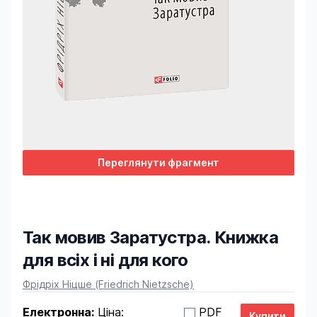
Переглянути фрагмент
Так мовив Заратустра. Книжка
для всіх і ні для кого
Product information
Фрідріх Ніцше (Friedrich Nietzsche)
Електронна:
Ціна:
PDF