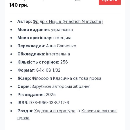
140 грн.
Автор:
Фрідріх Ніцше (Friedrich Nietzsche)
Мова видання:
українська
Мова оригіналу:
німецька
Перекладач:
Анна Савченко
Обкладинка:
інтегральна
Кількість сторінок:
256
Формат:
84х108 1/32
Жанр:
Філософія
Класична світова проза
Серія:
Зарубіжні авторські зібрання
Рік видання:
2025
ISBN:
978-966-03-8712-6
Розділ:
Художня література
->
Класична світова
проза
,