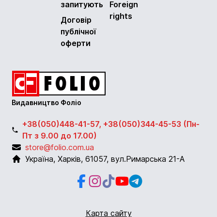
запитують
Foreign
rights
Договір
публічної
оферти
Видавництво Фоліо
+38(050)448-41-57, +38(050)344-45-53 (Пн-
Пт з 9.00 до 17.00)
store@folio.com.ua
Україна
,
Харків
,
61057
,
вул.Римарська 21-А
Facebook
Instagram
Instagram
Youtube
Telegram
Карта сайту