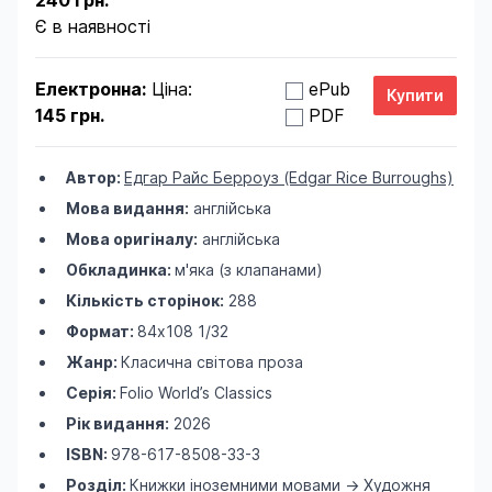
240 грн.
Є в наявності
Електронна:
Ціна:
ePub
145 грн.
PDF
Автор:
Едгар Райс Берроуз (Edgar Rice Burroughs)
Мова видання:
англійська
Мова оригіналу:
англійська
Обкладинка:
м'яка (з клапанами)
Кількість сторінок:
288
Формат:
84х108 1/32
Жанр:
Класична світова проза
Серія:
Folio World’s Classics
Рік видання:
2026
ISBN:
978-617-8508-33-3
Розділ:
Книжки іноземними мовами
->
Художня