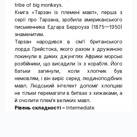
tribe of big monkeys.
Книга «Тарзан із племені мавп», перша з
серії про Тарзана, зробила американського
письменника Едгара Берроуза (1875—1950)
знаменитим.
Тарзан народився в сім’ї британського
лорда Грейстока, якого разом з дружиною
покинули в диких джунглях Африки морські
розбійники, що висадили їх з корабля. Його
батьки загинули, коли хлопчик був
немовлям, і він виріс серед людиноподібних
мавп. Людський інтелект допоміг хлопцеві
не тільки перемагати в битвах з хижаками, а
й очолити плем’я великих мавп.
Рівень складності
–
Intermediate