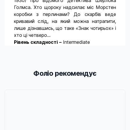
1930) про відомого детектива Шерлока
Голмса. Хто щороку надсилає міс Морстен
коробки з перлинами? До скарбів веде
кривавий слід, на який можна натрапити,
лише дізнавшись, що таке «Знак чотирьох» і
хто ці четверо...
Рівень складності
–
Intermediate
Фоліо рекомендує