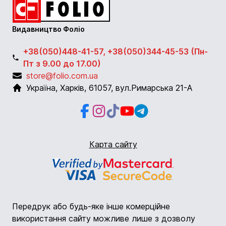
Видавництво Фоліо
+38(050)448-41-57, +38(050)344-45-53 (Пн-
Пт з 9.00 до 17.00)
store@folio.com.ua
Україна
,
Харків
,
61057
,
вул.Римарська 21-А
Facebook
Instagram
Instagram
Youtube
Telegram
Карта сайту
Передрук або будь-яке інше комерційне
використання сайту можливе лише з дозволу