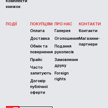
Комплекти
книжок
ПОДІЇ
ПОКУПЦЯМ
ПРО НАС
КОНТАКТИ
Оплата
Галерея
Контакти
Доставка
Оголошення
Магазини-
партнери
Обмін та
Подання
повернення
рукописів
Прайс
Замовлення
друку
Часто
запитують
Foreign
rights
Договір
публічної
оферти