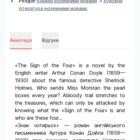
Розділ:
Книжки іноземними мовами
->
Художня
література іноземними мовами
,
Аннотація
Відгуки
«The Sign of the Four» is a novel by the
English writer Arthur Conan Doyle (1859—
1930) about the famous detective Sherlock
Holmes. Who sends Miss Morstan the pearl
boxes every year? Abloody trail stretches to
the treasures, which can only be attacked by
knowing what the «Sign of the Four» is and
who are these four...
«Знак чотирьох» — роман англійського
письменника Артура Конан Дойла (1859—