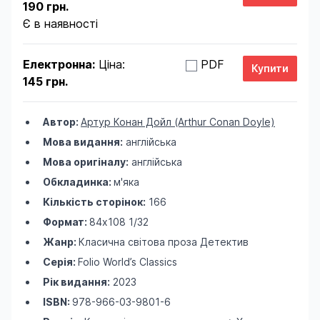
190 грн.
Є в наявності
Електронна:
Ціна:
PDF
145 грн.
Автор:
Артур Конан Дойл (Arthur Conan Doyle)
Мова видання:
англійська
Мова оригіналу:
англійська
Обкладинка:
м'яка
Кількість сторінок:
166
Формат:
84х108 1/32
Жанр:
Класична світова проза
Детектив
Серія:
Folio World’s Classics
Рік видання:
2023
ISBN:
978-966-03-9801-6