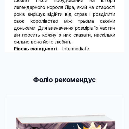
Сюжет п’єси побудований на історії
легендарного короля Ліра, який на старості
років вирішує відійти від справ і розділити
своє королівство між трьома своїми
доньками. Для визначення розмірів їх частин
він просить кожну з них сказати, наскільки
сильно вона його любить.
Рівень складності
–
Intermediate
Фоліо рекомендує