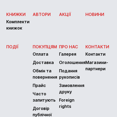
КНИЖКИ
АВТОРИ
АКЦІЇ
НОВИНИ
Комплекти
книжок
ПОДІЇ
ПОКУПЦЯМ
ПРО НАС
КОНТАКТИ
Оплата
Галерея
Контакти
Доставка
Оголошення
Магазини-
партнери
Обмін та
Подання
повернення
рукописів
Прайс
Замовлення
друку
Часто
запитують
Foreign
rights
Договір
публічної