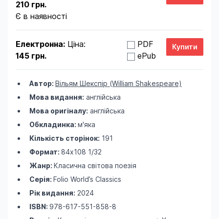
210 грн.
Є в наявності
Електронна:
Ціна:
PDF
145 грн.
ePub
Автор:
Вільям Шекспір (William Shakespeare)
Мова видання:
англійська
Мова оригіналу:
англійська
Обкладинка:
м'яка
Кількість сторінок:
191
Формат:
84х108 1/32
Жанр:
Класична світова поезія
Серія:
Folio World’s Classics
Рік видання:
2024
ISBN:
978-617-551-858-8