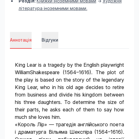
Розділ:
Книжки іноземними мовами
->
Художня
література іноземними мовами
,
Аннотація
Відгуки
King Lear is a tragedy by the English playwright
WilliamShakespeare (1564–1616). The plot of
the play is based on the story of the legendary
King Lear, who in his old age decides to retire
from business and divide his kingdom between
his three daughters. To determine the size of
their parts, he asks each of them to say how
much she loves him.
«Король Лір» — трагедія англійського поета
і драматурга Вільяма Шекспіра (1564–1616).