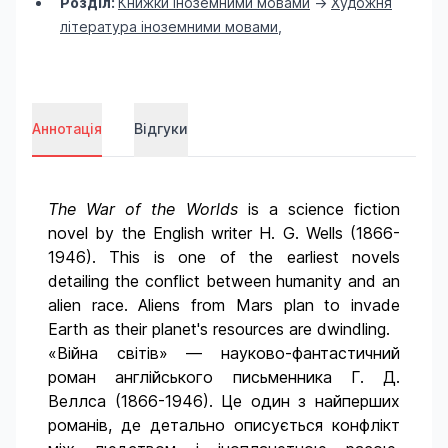
Розділ:
Книжки іноземними мовами
->
Художня
література іноземними мовами
,
Аннотація
Відгуки
The War of the Worlds
is a science fiction
novel by the English writer H. G. Wells (1866-
1946). This is one of the earliest novels
detailing the conflict between humanity and an
alien race. Aliens from Mars plan to invade
Earth as their planet's resources are dwindling.
«Війна світів» — науково-фантастичний
роман англійського письменника Г. Д.
Веллса (1866-1946). Це один з найперших
романів, де детально описується конфлікт