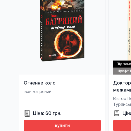
Під зам
Шрифт 
Огненне коло
Доктор
межами 
Іван Багряний
Віктор 
Турянсь
Ціна: 60 грн.
Цін
купити