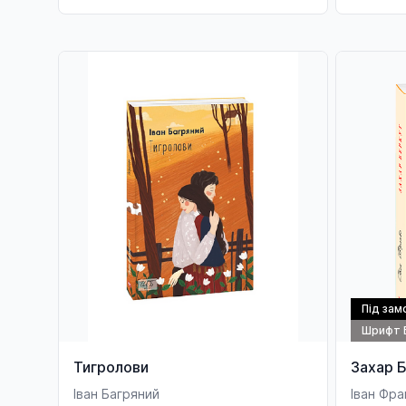
Під зам
Шрифт 
Тигролови
Захар Б
Іван Багряний
Іван Фра