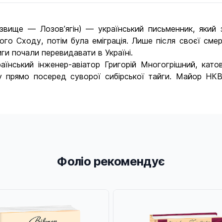
звище — Лозов’ягін) — український письменник, який з
го Сходу, потім була еміграція. Лише після своєї смерт
иги почали перевидавати в Україні.
їнський інженер-авіатор Григорій Многогрішний, като
ору прямо посеред суворої сибірської тайги. Майор 
Фоліо рекомендує