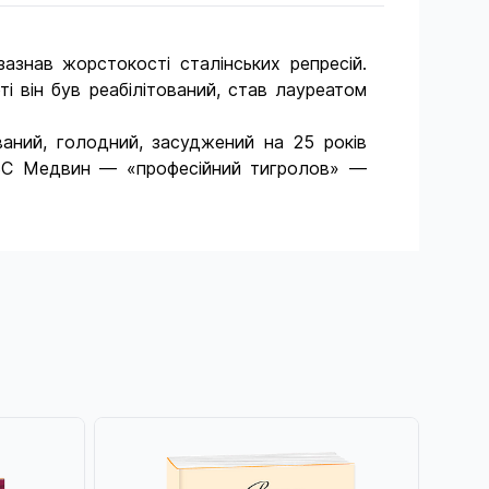
азнав жорстокості сталінських репресій.
і він був реабілітований, став лауреатом
ваний, голодний, засуджений на 25 років
НКВС Медвин — «професійний тигролов» —