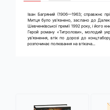
Іван Багряний (1906—1963; справжнє прі
Митця було ув’язнено, заслано до Далеко
Шевченківської премії 1992 року, і його кн
Герой роману «Тигролови», молодий укра
ув’язнення, втік по дорозі до концтаб
розпочинає полювання на втікача…