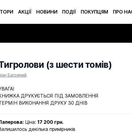
ТОРИ
АКЦІЇ
НОВИНИ
ПОДІЇ
ПОКУПЦЯМ
ПРО НА
Тигролови (з шести томів)
Product information
Іван Багряний
УВАГА!
КНИЖКА ДРУКУЄТЬСЯ ПІД ЗАМОВЛЕННЯ
ТЕРМІН ВИКОНАННЯ ДРУКУ 30 ДНІВ
Паперова:
Ціна:
17 200 грн.
Залишилось декілька примірників