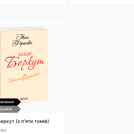
овлення
Брайля
еркут (з п'яти томів)
нко