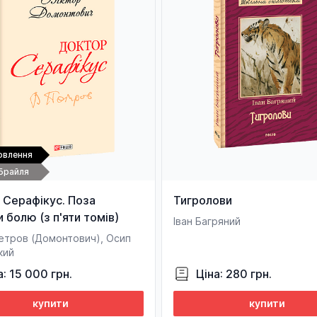
овлення
Брайля
 Серафікус. Поза
Тигролови
болю (з п'яти томів)
Іван Багряний
Петров (Домонтович), Осип
кий
а: 15 000 грн.
Ціна: 280 грн.
купити
купити