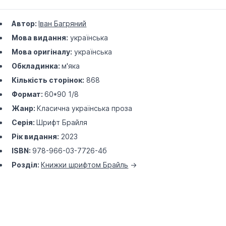
Автор:
Іван Багряний
Мова видання:
українська
Мова оригіналу:
українська
Обкладинка:
м'яка
Кількість сторінок:
868
Формат:
60*90 1/8
Жанр:
Класична українська проза
Серія:
Шрифт Брайля
Рік видання:
2023
ISBN:
978-966-03-7726-4б
Розділ:
Книжки шрифтом Брайль
->