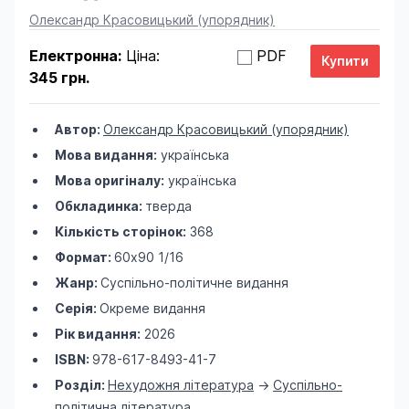
Product information
Олександр Красовицький (упорядник)
Електронна:
Ціна:
PDF
345 грн.
Автор:
Олександр Красовицький (упорядник)
Мова видання:
українська
Мова оригіналу:
українська
Обкладинка:
тверда
Кількість сторінок:
368
Формат:
60х90 1/16
Жанр:
Суспільно-політичне видання
Серія:
Окреме видання
Рік видання:
2026
ISBN:
978-617-8493-41-7
Розділ:
Нехудожня література
->
Суспільно-
політична література
,