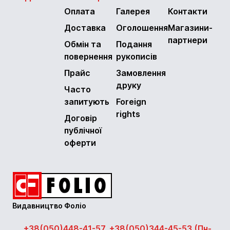
Оплата
Галерея
Контакти
Доставка
Оголошення
Магазини-
партнери
Обмін та
Подання
повернення
рукописів
Прайс
Замовлення
друку
Часто
запитують
Foreign
rights
Договір
публічної
оферти
Видавництво Фоліо
+38(050)448-41-57, +38(050)344-45-53 (Пн-