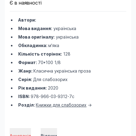
Є в наявності
Автори:
Мова видання:
українська
Мова оригіналу:
українська
Обкладинка:
м'яка
Кількість сторінок:
128
Формат:
70*100 1/8
Жанр:
Класична українська проза
Серія:
Для слабозорих
Рік видання:
2020
ISBN:
978-966-03-9312-7с
Розділ:
Книжки для слабозорих
->
Аннотація
Відгуки