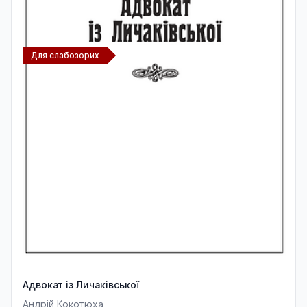
Для слабозорих
Адвокат із Личаківської
Андрій Кокотюха