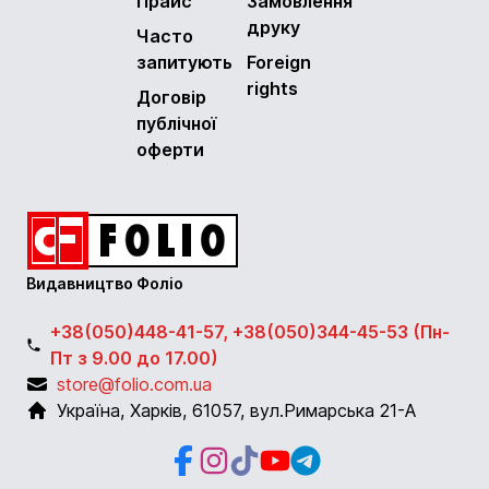
Прайс
Замовлення
друку
Часто
запитують
Foreign
rights
Договір
публічної
оферти
Видавництво Фоліо
+38(050)448-41-57, +38(050)344-45-53 (Пн-
Пт з 9.00 до 17.00)
store@folio.com.ua
Україна
,
Харків
,
61057
,
вул.Римарська 21-А
Facebook
Instagram
Instagram
Youtube
Telegram