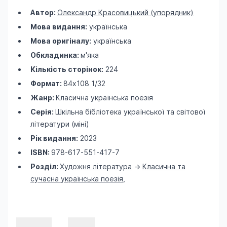
Автор:
Олександр Красовицький (упорядник)
Мова видання:
українська
Мова оригіналу:
українська
Обкладинка:
м'яка
Кількість сторінок:
224
Формат:
84х108 1/32
Жанр:
Класична українська поезія
Серія:
Шкільна бібліотека української та світової
літератури (міні)
Рік видання:
2023
ISBN:
978-617-551-417-7
Розділ:
Художня література
->
Класична та
сучасна українська поезія
,