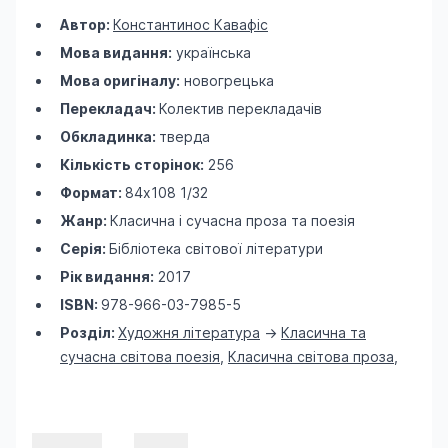
Автор:
Константинос Кавафіс
Мова видання:
українська
Мова оригіналу:
новогрецька
Перекладач:
Колектив перекладачів
Обкладинка:
тверда
Кількість сторінок:
256
Формат:
84х108 1/32
Жанр:
Класична і сучасна проза та поезія
Серія:
Бібліотека світової літератури
Рік видання:
2017
ISBN:
978-966-03-7985-5
Розділ:
Художня література
->
Класична та
сучасна світова поезія
,
Класична світова проза
,