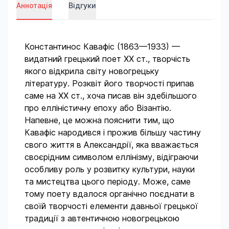
Аннотація
Відгуки
Константинос Кавафіс (1863—1933) —
видатний грецький поет ХХ ст., творчість
якого відкрила світу новогрецьку
літературу. Розквіт його творчості припав
саме на ХХ ст., хоча писав він здебільшого
про елліністичну епоху або Візантію.
Напевне, це можна пояснити тим, що
Кавафіс народився і прожив більшу частину
свого життя в Александрії, яка вважається
своєрідним символом еллінізму, відіграючи
особливу роль у розвитку культури, науки
та мистецтва цього періоду. Може, саме
тому поету вдалося органічно поєднати в
своїй творчості елементи давньої грецької
традиції з автентичною новогрецькою