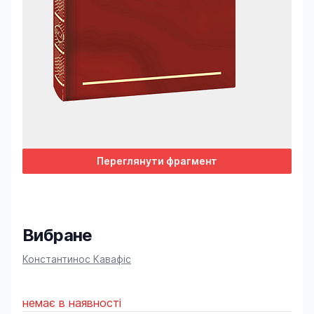
Переглянути фрагмент
Вибране
Product information
Константинос Кавафіс
немає в наявності