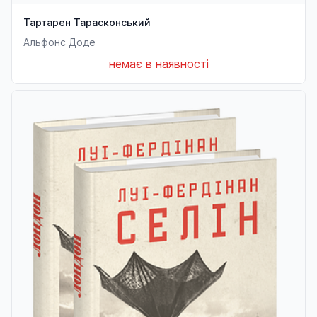
Тартарен Тарасконський
Альфонс Доде
немає в наявності