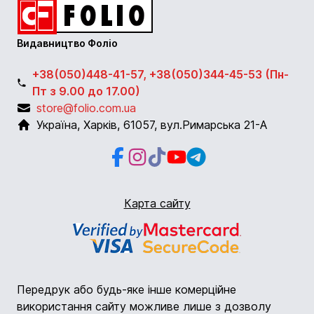
Видавництво Фоліо
+38(050)448-41-57, +38(050)344-45-53 (Пн-
Пт з 9.00 до 17.00)
store@folio.com.ua
Україна
,
Харків
,
61057
,
вул.Римарська 21-А
Facebook
Instagram
Instagram
Youtube
Telegram
Карта сайту
Передрук або будь-яке інше комерційне
використання сайту можливе лише з дозволу