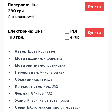
Паперова:
Ціна:
380 грн.
Є в наявності
Електронна:
Ціна:
PDF
190 грн.
ePub
Автор:
Шота Руставелі
Мова видання:
українська
Мова оригіналу:
грузинська
Перекладач:
Микола Бажан
Обкладинка:
тверда
Кількість сторінок:
352
Формат:
84х108 1/32
Жанр:
Класична світова проза
Серія:
Бібліотека світової літератури