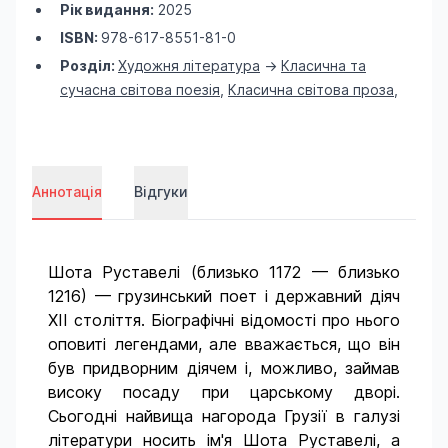
Рік видання:
2025
ISBN:
978-617-8551-81-0
Розділ:
Художня література
->
Класична та
сучасна світова поезія
,
Класична світова проза
,
Аннотація
Відгуки
Шота Руставелі (близько 1172 — близько
1216) — грузинський поет і державний діяч
XII століття. Біографічні відомості про нього
оповиті легендами, але вважається, що він
був придворним діячем і, можливо, займав
високу посаду при царському дворі.
Сьогодні найвища нагорода Грузії в галузі
літератури носить ім'я Шота Руставелі, а