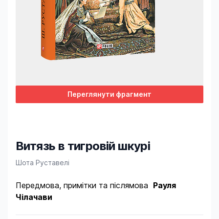
Переглянути фрагмент
Витязь в тигровій шкурі
Product information
Шота Руставелі
Передмова, примітки та післямова
Рауля
Чілачави