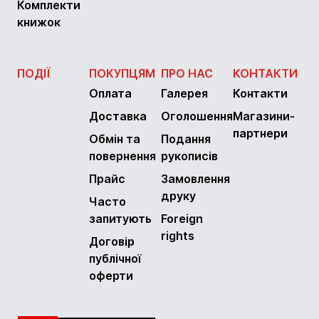
Комплекти
книжок
ПОДІЇ
ПОКУПЦЯМ
ПРО НАС
КОНТАКТИ
Оплата
Галерея
Контакти
Доставка
Оголошення
Магазини-
партнери
Обмін та
Подання
повернення
рукописів
Прайс
Замовлення
друку
Часто
запитують
Foreign
rights
Договір
публічної
оферти