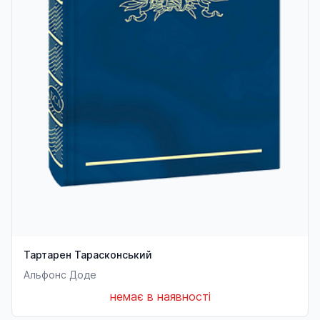
Тартарен Тарасконський
Альфонс Доде
немає в наявності