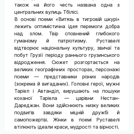
також на його честь названа одна з
центральних вулиць Тбілісі.
В основі поеми «Витязь в тигровій шкурі»
лежить оптимістична ідея перемоги добра
над злом. Твір сповнений глибокого
гуманізму й патріотизму. Руставелі
відтворює національну культуру, звичаї та
побут Грузії періоду раннього грузинського
відродження. Сюжет розгортається на
великих географічних просторах, персонажі
поеми — представники різних народів
(зокрема й вигаданих). Головні герої, мужні
Таріел і Автанділ, вирушають на пошуки
коханої Таріела — царівни Нестан-
Дареджан. Вони здійснюють низку великих
подвигів завдяки міцній дружбі й
самопожертві. Жінки в поемі Руставелі
втілюють ідеали краси, мудрості та вірності.