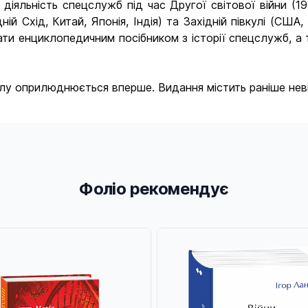
і діяльність спецслужб під час Другої світової війни
дній Схід, Китай, Японія, Індія) та Західній півкулі (СШ
ати енциклопедичним посібником з історії спецслужб, а 
 оприлюднюється вперше. Видання містить раніше невідом
Фоліо рекомендує