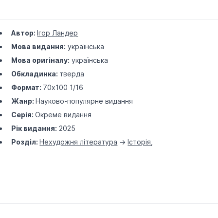
Автор:
Ігор Ландер
Мова видання:
українська
Мова оригіналу:
українська
Обкладинка:
тверда
Формат:
70х100 1/16
Жанр:
Науково-популярне видання
Серія:
Окреме видання
Рік видання:
2025
Розділ:
Нехудожня література
->
Історія
,