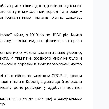
найавторитетніших дослідників спеціальних
жб світу в міжвоєнний період та в роки ­
иптоаналітичних органів різних держав,
ової війни, з 1919-го по 1930 рік. Книга
агалу — всім тим, хто цікавиться історією
воєнним його можна вважати лише умовно,
лікти. Й тим паче, жодного миру не було й
ремоги й поразки в яких переможені часто
ітової війни, за винятком СРСР. Ці країни
илися тільки в Європі, а деякі ще й воювали
ичезну роль розвідки у здобутті воєнної
ни (з 1939-го по 1945 рік) у нейтральних
РСР.