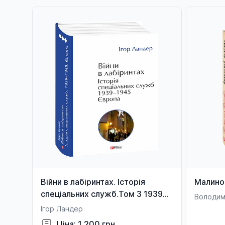
Війни в лабіринтах. Історія
Малино
спеціальних служб.Том 3 1939—
Володим
1945. Європа
Ігор Ландер
Ціна: 1 200 грн.