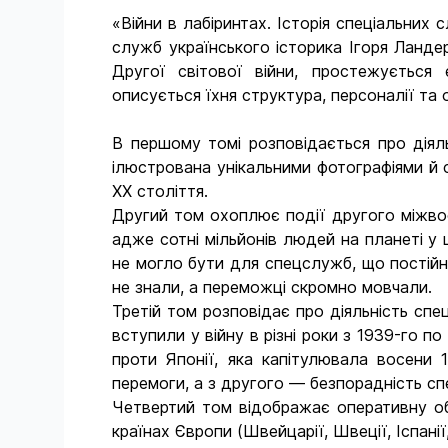
«Війни в лабіринтах. Історія спеціальних
служб українського історика Ігоря Ланде
Другої світової війни, простежується 
описується їхня структура, персоналії та о
В першому томі розповідається про діяль
ілюстрована унікальними фотографіями й с
ХХ століття.
Другий том охоплює події другого міжвоє
адже сотні мільйонів людей на планеті у 
не могло бути для спецслужб, що постійн
не знали, а переможці скромно мовчали.
Третій том розповідає про діяльність спе
вступили у війну в різні роки з 1939-го по
проти Японії, яка капітулювала восени 
перемоги, а з другого — безпорадність с
Четвертий том відображає оперативну обс
країнах Європи (Швейцарії, Швеції, Іспанії