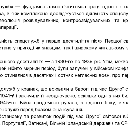
 служб» — ­ фундаментальна п’ятитомна праця одного з 
ра, в якій комплексно досліджується діяльність спецслу
еволюція розвідувальних, контррозвідувальних та кр
перації.
ність спецслужб у перше десятиліття після Першої світ
тане у пригоді як знавцям, так і широкому читацькому з
нного десятиліття — з 1930-го по 1939 рік. Утім, між
цей нібито мирний період були залучені у військові конф
о стиналися в десятках і сотнях негласних воєн, про пе
цслужб у країнах, що воювали в Європі під час Другої св
 1941-й і закінчили її неодночасно, оскільки одні з них б
1945-го. Війна продемонструвала, з одного боку, вел
пецслужб перед браком фінансування.
тановку та розвиток подій під час Другої світової вій
, Португалії, Ватикані, Вільній Ірландській державі) та С