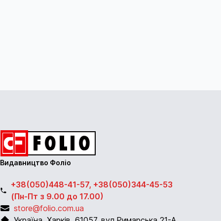
Видавництво Фоліо
+38(050)448-41-57, +38(050)344-45-53
(Пн-Пт з 9.00 до 17.00)
store@folio.com.ua
Україна
,
Харків
,
61057
,
вул.Римарська 21-А