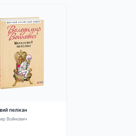
вий пелікан
ир Войнович