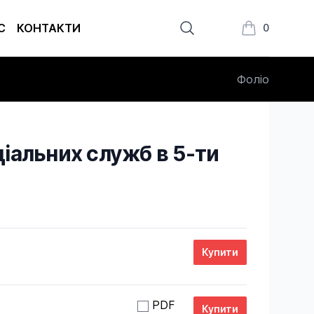
С
КОНТАКТИ
0
Книжки в кош
Фоліо
еціальних служб в 5-ти
PDF