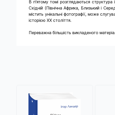
В п'ятому томі розглядаються структура 
Східній (Північна Африка, Близький і Сере
містить унікальні фотографії, може слугув
історією ХХ століття.
Переважна більшість викладеного матеріалу