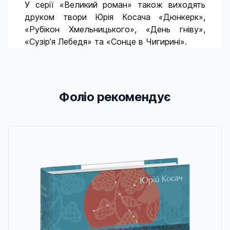
У серії «Великий роман» також виходять
друком твори Юрія Косача «Дюнкерк»,
«Рубікон Хмельницького», «День гніву»,
«Сузір’я Лебедя» та «Сонце в Чигирині».
Фоліо рекомендує