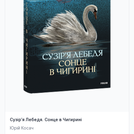
Сузір’я Лебедя. Сонце в Чигирині
Юрій Косач