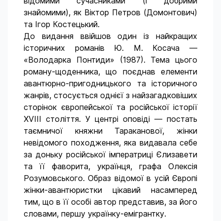
відомими сучасниками (і добрими
знайомими), як Віктор Петров (Домонтович)
та Ігор Костецький.
До видання ввійшов один із найкращих
історичних романів Ю. М. Косача —
«Володарка Понтиди» (1987). Тема цього
роману-щоденника, що поєднав елементи
авантюрно-пригодницького та історичного
жанрів, стосується однієї з найзагадковіших
сторінок європейської та російської історії
ХVІІІ століття. У центрі оповіді — постать
таємничої княжни Тараканової, жінки
невідомого походження, яка видавала себе
за доньку російської імператриці Єлизавети
та її фаворита, українця, графа Олексія
Розумовського. Образ відомої в усій Європі
жінки-авантюристки цікавий насамперед
тим, що в її особі автор представив, за його
словами, першу українку-емігрантку.