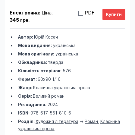
Електронна:
Ціна:
PDF
345 грн.
Автор:
Юрій Косач
Мова видання:
українська
Мова оригіналу:
українська
Обкладинка:
тверда
Кількість сторінок:
576
Формат:
60х90 1/16
Жанр:
Класична українська проза
Серія:
Великий роман
Рік видання:
2024
ISBN:
978-617-551-810-6
Розділ:
Художня література
->
Роман
,
Класична
українська проза
,