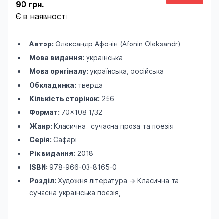
90 грн.
Є в наявності
Автор:
Олександр Афонін (Afonin Oleksandr)
Мова видання:
українська
Мова оригіналу:
українська, російська
Обкладинка:
тверда
Кількість сторінок:
256
Формат:
70×108 1/32
Жанр:
Класична і сучасна проза та поезія
Серія:
Сафарі
Рік видання:
2018
ISBN:
978-966-03-8165-0
Розділ:
Художня література
->
Класична та
сучасна українська поезія
,