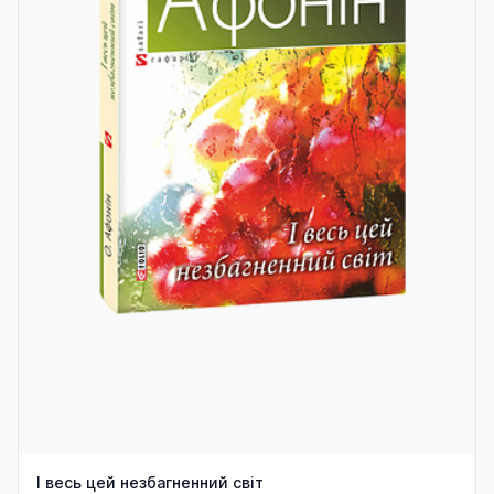
І весь цей незбагненний світ