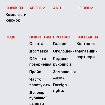
КНИЖКИ
АВТОРИ
АКЦІЇ
НОВИНИ
Комплекти
книжок
ПОДІЇ
ПОКУПЦЯМ
ПРО НАС
КОНТАКТИ
Оплата
Галерея
Контакти
Доставка
Оголошення
Магазини-
партнери
Обмін та
Подання
повернення
рукописів
Прайс
Замовлення
друку
Часто
запитують
Foreign
rights
Договір
публічної
оферти