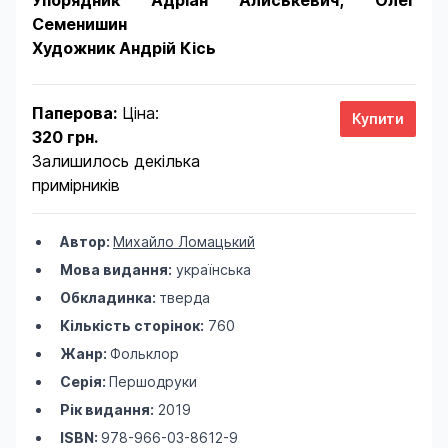
Упорядник Адріан Алиськевич, Олег
Семенишин
Художник Андрій Кісь
Паперова:
Ціна:
320 грн.
Залишилось декілька
примірників
Автор:
Михайло Ломацький
Мова видання:
українська
Обкладинка:
тверда
Кількість сторінок:
760
Жанр:
Фольклор
Серія:
Першодруки
Рік видання:
2019
ISBN:
978-966-03-8612-9