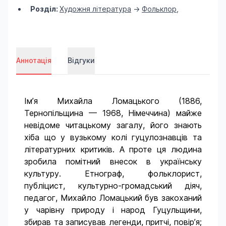
Розділ:
Художня література
->
Фольклор
,
Аннотація
Відгуки
Ім’я Михайла Ломацького (1886,
Тернопільщина — 1968, Німеччина) майже
невідоме читацькому загалу, його знають
хіба що у вузькому колі гуцулознавців та
літературних критиків. А проте ця людина
зробила помітний внесок в українську
культуру. Етнограф, фольклорист,
публіцист, культурно-громадський діяч,
педагог, Михайло Ломацький був закоханий
у чарівну природу і народ Гуцульщини,
збирав та записував легенди, притчі, повір’я;