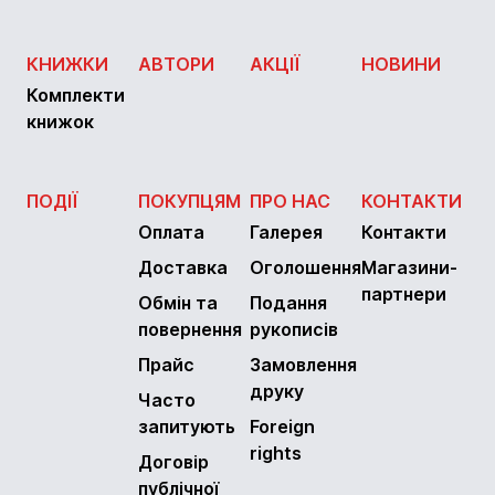
КНИЖКИ
АВТОРИ
АКЦІЇ
НОВИНИ
Комплекти
книжок
ПОДІЇ
ПОКУПЦЯМ
ПРО НАС
КОНТАКТИ
Оплата
Галерея
Контакти
Доставка
Оголошення
Магазини-
партнери
Обмін та
Подання
повернення
рукописів
Прайс
Замовлення
друку
Часто
запитують
Foreign
rights
Договір
публічної