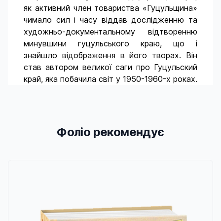
як активний член товариства «Гуцульщина»
чимало сил і часу віддав дослідженню та
художньо-документальному відтворенню
минувшини гуцульського краю, що і
знайшло відображення в його творах. Він
став автором великої саги про Гуцульский
край, яка побачила світ у 1950-1960-х роках.
Фоліо рекомендує