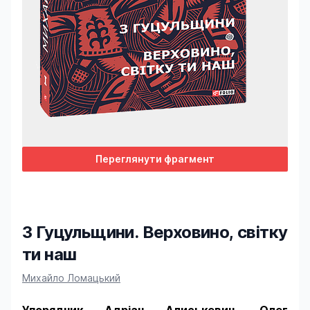
Переглянути фрагмент
З Гуцульщини. Верховино, світку
ти наш
Product information
Михайло Ломацький